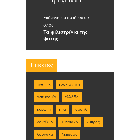
τραγούδια
Επόμενη εκπομπή:
06:00
-
07:00
Τα φιλιστρίνια της
ψυχής
Ετικέτες
live link
rock σκηνη
αστυνομία
ελλάδα
ευρώπη
ηπα
ισραήλ
κανάλι 6
κυπριακό
κύπρος
λάρνακα
λεμεσός