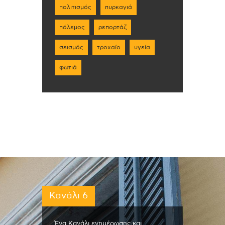
πολιτισμός
πυρκαγιά
πόλεμος
ρεπορτάζ
σεισμός
τροχαίο
υγεία
φωτιά
Κανάλι 6
Ένα Κανάλι ενημέρωσης και