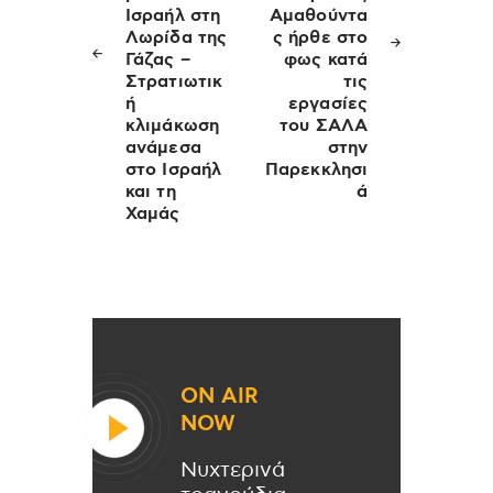
Ισραήλ στη
Αμαθούντα
Λωρίδα της
ς ήρθε στο
Γάζας –
φως κατά
Στρατιωτικ
τις
ή
εργασίες
κλιμάκωση
του ΣΑΛΑ
ανάμεσα
στην
στο Ισραήλ
Παρεκκλησι
και τη
ά
Χαμάς
ON AIR
NOW
Νυχτερινά