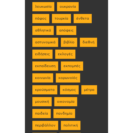
λευκωσία
ουκρανία
πάφος
τουρκία
ένθετα
αθλητικά
απόψεις
αστυνομικά
βιβλίο
διεθνή
ειδήσεις
εκλογές
εκπαίδευση
εκπομπές
κοινωνία
κορωνοϊός
κρούσματα
κόσμος
μέτρα
μουσική
οικονομία
παιδεία
πανδημία
περιβάλλον
πολιτική