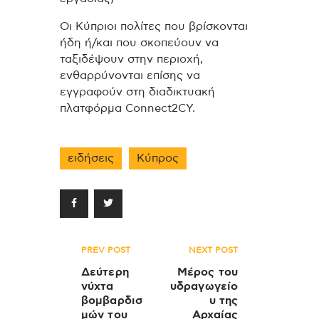
Οι Κύπριοι πολίτες που βρίσκονται
ήδη ή/και που σκοπεύουν να
ταξιδέψουν στην περιοχή,
ενθαρρύνονται επίσης να
εγγραφούν στη διαδικτυακή
πλατφόρμα Connect2CY.
ειδήσεις
Κύπρος
Πλοήγηση
PREV POST
NEXT POST
άρθρων
Δεύτερη
Μέρος του
νύχτα
υδραγωγείο
βομβαρδισ
υ της
μών του
Αρχαίας