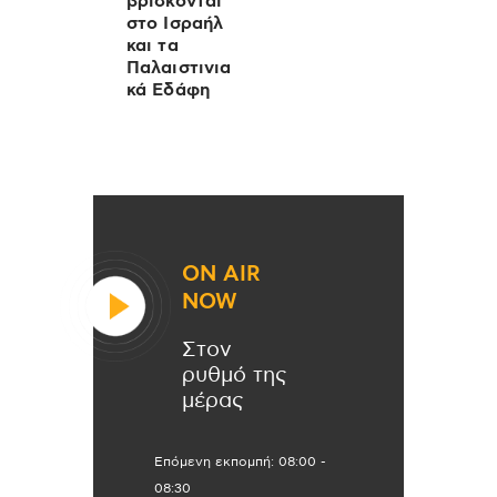
βρίσκονται
στο Ισραήλ
και τα
Παλαιστινια
κά Εδάφη
ON AIR
NOW
Στον
ρυθμό της
μέρας
Επόμενη εκπομπή:
08:00
-
08:30