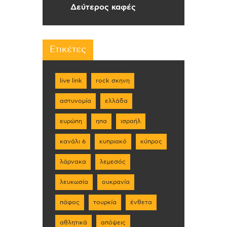
Δεύτερος καφές
Ετικέτες
live link
rock σκηνη
αστυνομία
ελλάδα
ευρώπη
ηπα
ισραήλ
κανάλι 6
κυπριακό
κύπρος
λάρνακα
λεμεσός
λευκωσία
ουκρανία
πάφος
τουρκία
ένθετα
αθλητικά
απόψεις