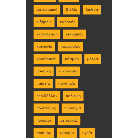
αστυνομικά
βιβλίο
διεθνή
ειδήσεις
εκλογές
εκπαίδευση
εκπομπές
κοινωνία
κορωνοϊός
κρούσματα
κόσμος
μέτρα
μουσική
οικονομία
παιδεία
πανδημία
περιβάλλον
πολιτική
πολιτισμός
πυρκαγιά
πόλεμος
ρεπορτάζ
σεισμός
τροχαίο
υγεία