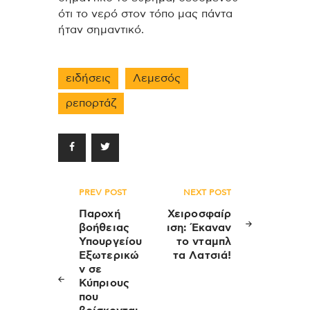
ότι το νερό στον τόπο μας πάντα
ήταν σημαντικό.
ειδήσεις
Λεμεσός
ρεπορτάζ
Πλοήγηση
PREV POST
NEXT POST
άρθρων
Παροχή
Χειροσφαίρ
βοήθειας
ιση: Έκαναν
Υπουργείου
το νταμπλ
Εξωτερικώ
τα Λατσιά!
ν σε
Κύπριους
που