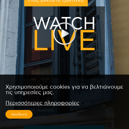
Μας βλέπετε ζωντανά
Χρησιμοποιούμε cookies για να βελτιώνουμε
τις υπηρεσίες μας.
Περισσότερες πληροφορίες
Copyright © 2026 by Kanali 6. All
rights reserved.
Αποδοχή
CReated by
CReatures.