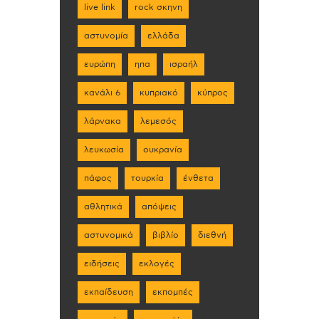
live link
rock σκηνη
αστυνομία
ελλάδα
ευρώπη
ηπα
ισραήλ
κανάλι 6
κυπριακό
κύπρος
λάρνακα
λεμεσός
λευκωσία
ουκρανία
πάφος
τουρκία
ένθετα
αθλητικά
απόψεις
αστυνομικά
βιβλίο
διεθνή
ειδήσεις
εκλογές
εκπαίδευση
εκπομπές