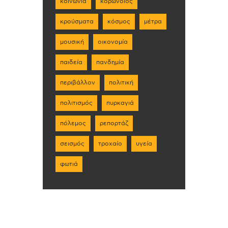
κοινωνία
κορωνοϊός
κρούσματα
κόσμος
μέτρα
μουσική
οικονομία
παιδεία
πανδημία
περιβάλλον
πολιτική
πολιτισμός
πυρκαγιά
πόλεμος
ρεπορτάζ
σεισμός
τροχαίο
υγεία
φωτιά