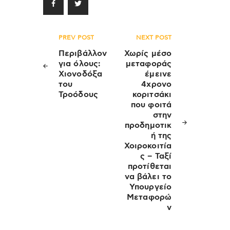
Πλοήγηση
PREV POST
NEXT POST
άρθρων
Περιβάλλον
Χωρίς μέσο
για όλους:
μεταφοράς
Χιονοδόξα
έμεινε
του
4χρονο
Τροόδους
κοριτσάκι
που φοιτά
στην
προδημοτικ
ή της
Χοιροκοιτία
ς – Ταξί
προτίθεται
να βάλει το
Υπουργείο
Μεταφορώ
ν