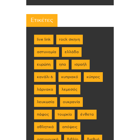
Ετικέτες
live link
rock σκηνη
αστυνομία
ελλάδα
ευρώπη
ηπα
ισραήλ
κανάλι 6
κυπριακό
κύπρος
λάρνακα
λεμεσός
λευκωσία
ουκρανία
πάφος
τουρκία
ένθετα
αθλητικά
απόψεις
αστυνομικά
βιβλίο
διεθνή