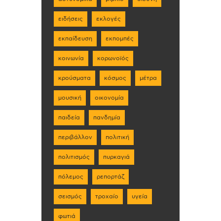
ειδήσεις
εκλογές
εκπαίδευση
εκπομπές
κοινωνία
κορωνοϊός
κρούσματα
κόσμος
μέτρα
μουσική
οικονομία
παιδεία
πανδημία
περιβάλλον
πολιτική
πολιτισμός
πυρκαγιά
πόλεμος
ρεπορτάζ
σεισμός
τροχαίο
υγεία
φωτιά