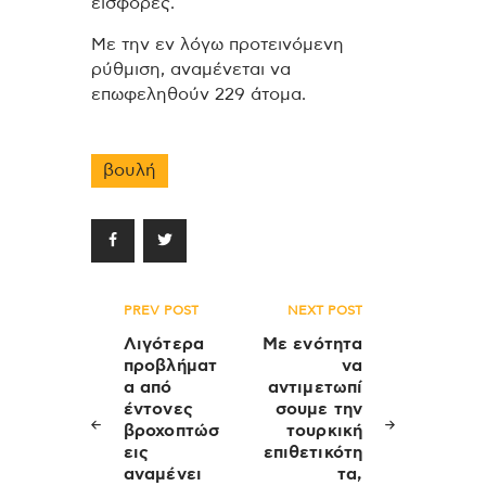
εισφορές.
Με την εν λόγω προτεινόμενη
ρύθμιση, αναμένεται να
επωφεληθούν 229 άτομα.
βουλή
Πλοήγηση
PREV POST
NEXT POST
άρθρων
Λιγότερα
Με ενότητα
προβλήματ
να
α από
αντιμετωπί
έντονες
σουμε την
βροχοπτώσ
τουρκική
εις
επιθετικότη
αναμένει
τα,