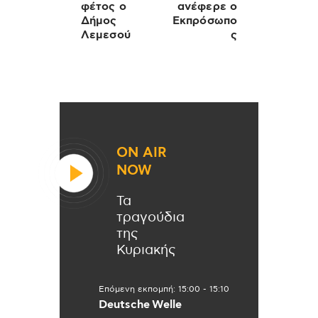
φέτος ο
ανέφερε ο
Δήμος
Εκπρόσωπο
Λεμεσού
ς
ON AIR
NOW
Τα
τραγούδια
της
Κυριακής
Επόμενη εκπομπή:
15:00
-
15:10
Deutsche Welle