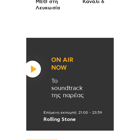
ΜΕΘ στη
Κανάλι 6
Λευκωσία
ON AIR
NOW
Το
soundtrack
της παρέας
Επόμενη εκπομπή:
21:00
-
23:59
Rolling Stone