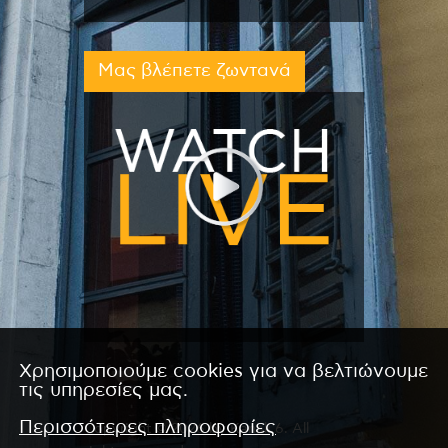
Μας βλέπετε ζωντανά
Χρησιμοποιούμε cookies για να βελτιώνουμε
τις υπηρεσίες μας.
Περισσότερες πληροφορίες
Copyright © 2026 by Kanali 6. All