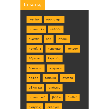
Ετικέτες
live link
rock σκηνη
αστυνομία
ελλάδα
ευρώπη
ηπα
ισραήλ
κανάλι 6
κυπριακό
κύπρος
λάρνακα
λεμεσός
λευκωσία
ουκρανία
πάφος
τουρκία
ένθετα
αθλητικά
απόψεις
αστυνομικά
βιβλίο
διεθνή
ειδήσεις
εκλογές