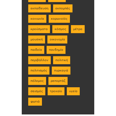
εκπαίδευση
εκπομπές
κοινωνία
κορωνοϊός
κρούσματα
κόσμος
μέτρα
μουσική
οικονομία
παιδεία
πανδημία
περιβάλλον
πολιτική
πολιτισμός
πυρκαγιά
πόλεμος
ρεπορτάζ
σεισμός
τροχαίο
υγεία
φωτιά