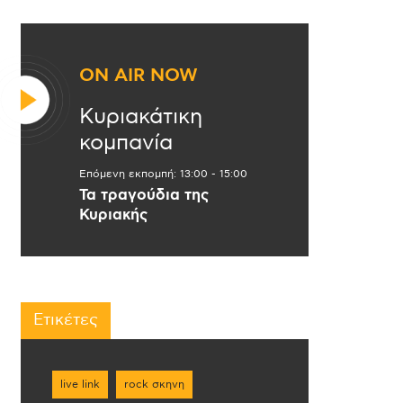
ON AIR NOW
Κυριακάτικη
κομπανία
Επόμενη εκπομπή:
13:00
-
15:00
Τα τραγούδια της
Κυριακής
Ετικέτες
live link
rock σκηνη