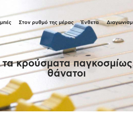
Αρχική
μπές
Στον ρυθμό της μέρας
Ένθετα
Διαγωνισμο
Εκπομπές
Στον ρυθμό της
μέρας
 τα κρούσματα παγκοσμίως, 
θάνατοι
Ένθετα
Διαγωνισμοί/Live
Links
Ποιοι είμαστε