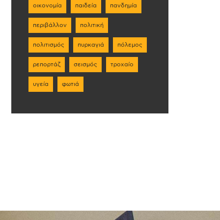
οικονομία
παιδεία
πανδημία
περιβάλλον
πολιτική
πολιτισμός
πυρκαγιά
πόλεμος
ρεπορτάζ
σεισμός
τροχαίο
υγεία
φωτιά