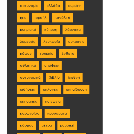
αστυνομία
ελλάδα
ευρώπη
ηπα
ισραήλ
κανάλι 6
κυπριακό
κύπρος
λάρνακα
λεμεσός
λευκωσία
ουκρανία
πάφος
τουρκία
ένθετα
αθλητικά
απόψεις
αστυνομικά
βιβλίο
διεθνή
ειδήσεις
εκλογές
εκπαίδευση
εκπομπές
κοινωνία
κορωνοϊός
κρούσματα
κόσμος
μέτρα
μουσική