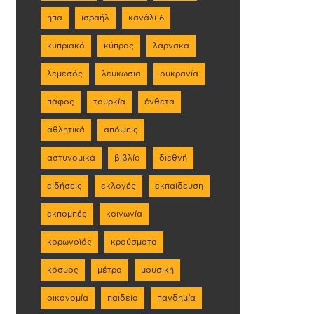
ηπα
ισραήλ
κανάλι 6
κυπριακό
κύπρος
λάρνακα
λεμεσός
λευκωσία
ουκρανία
πάφος
τουρκία
ένθετα
αθλητικά
απόψεις
αστυνομικά
βιβλίο
διεθνή
ειδήσεις
εκλογές
εκπαίδευση
εκπομπές
κοινωνία
κορωνοϊός
κρούσματα
κόσμος
μέτρα
μουσική
οικονομία
παιδεία
πανδημία