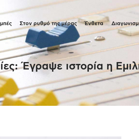
Αρχική
μπές
Στον ρυθμό της μέρας
Ένθετα
Διαγωνισμο
Εκπομπές
Στον ρυθμό της
μέρας
ες: Έγραψε ιστορία η Εμιλ
Ένθετα
Διαγωνισμοί/Live
Links
Ποιοι είμαστε