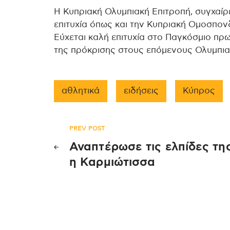
Η Κυπριακή Ολυμπιακή Επιτροπή, συγχαίρει
επιτυχία όπως και την Κυπριακή Ομοσπονδ
Εύχεται καλή επιτυχία στο Παγκόσμιο πρ
της πρόκρισης στους επόμενους Ολυμπια
αθλητικά
ειδήσεις
Κύπρος
Πλοήγηση
PREV POST
Αναπτέρωσε τις ελπίδες τη
άρθρων
η Καρμιώτισσα