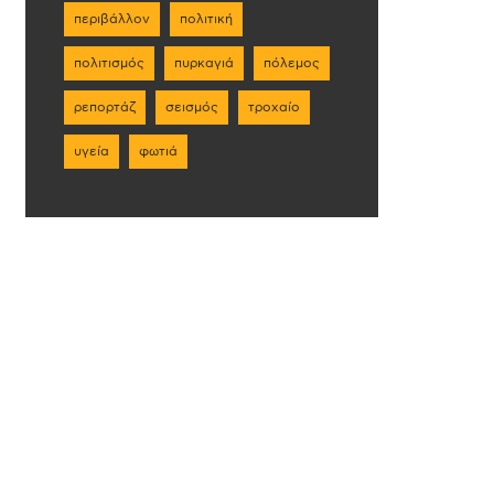
περιβάλλον
πολιτική
πολιτισμός
πυρκαγιά
πόλεμος
ρεπορτάζ
σεισμός
τροχαίο
υγεία
φωτιά