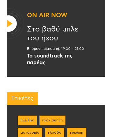
ON AIR NOW
Στο βαθύ μπλε
του ήχου
Επόμενη εκπομπή:
19:00
-
21:00
Το soundtrack της
παρέας
Ετικέτες
live link
rock σκηνη
αστυνομία
ελλάδα
ευρώπη