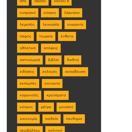
ηπα
ισραήλ
κανάλι 6
κυπριακό
κύπρος
λάρνακα
λεμεσός
λευκωσία
ουκρανία
πάφος
τουρκία
ένθετα
αθλητικά
απόψεις
αστυνομικά
βιβλίο
διεθνή
ειδήσεις
εκλογές
εκπαίδευση
εκπομπές
κοινωνία
κορωνοϊός
κρούσματα
κόσμος
μέτρα
μουσική
οικονομία
παιδεία
πανδημία
περιβάλλον
πολιτική