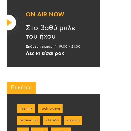
ON AIR NOW
Στο βαθύ μπλε
του ήχου
Επόμενη εκπομπή:
19:00
-
21:00
Λες κι είσαι ροκ
Ετικέτες
live link
rock σκηνη
αστυνομία
ελλάδα
ευρώπη