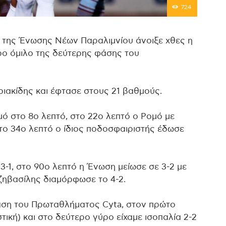
724
ί της Ένωσης Νέων Παραλιμνίου άνοιξε χθες η
ερο όμιλο της δεύτερης φάσης του
ριακίδης και έφτασε στους 21 βαθμούς.
μό στο 8ο λεπτό, στο 22ο λεπτό ο Ρομό με
το 34ο λεπτό ο ίδιος ποδοσφαιριστής έδωσε
3-1, στο 90ο λεπτό η Ένωση μείωσε σε 3-2 με
τζηβασίλης διαμόρφωσε το 4-2.
φάση του Πρωταθλήματος Cyta, στον πρώτο
τική) και στο δεύτερο γύρο είχαμε ισοπαλία 2-2