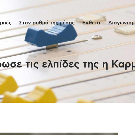
Αρχική
μπές
Στον ρυθμό της μέρας
Ένθετα
Διαγωνισμο
Εκπομπές
Στον ρυθμό της
μέρας
ωσε τις ελπίδες της η Καρ
Ένθετα
Διαγωνισμοί/Live
Links
Ποιοι είμαστε