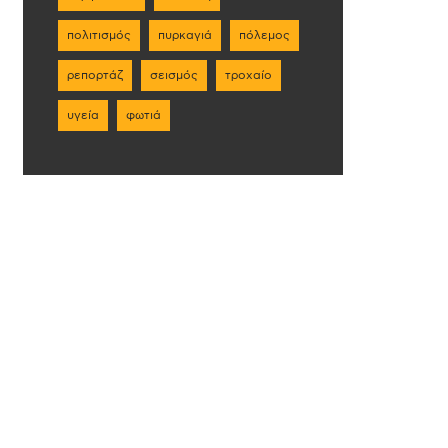
πολιτισμός
πυρκαγιά
πόλεμος
ρεπορτάζ
σεισμός
τροχαίο
υγεία
φωτιά