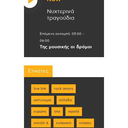
Νυχτερινά
τραγούδια
Επόμενη εκπομπή:
05:00
-
06:00
Της μουσικής οι δρόμοι
Ετικέτες
live link
rock σκηνη
αστυνομία
ελλάδα
ευρώπη
ηπα
ισραήλ
κανάλι 6
κυπριακό
κύπρος