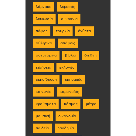
λάρνακα
λεμεσός
λευκωσία
ουκρανία
πάφος
τουρκία
ένθετα
αθλητικά
απόψεις
αστυνομικά
βιβλίο
διεθνή
ειδήσεις
εκλογές
εκπαίδευση
εκπομπές
κοινωνία
κορωνοϊός
κρούσματα
κόσμος
μέτρα
μουσική
οικονομία
παιδεία
πανδημία