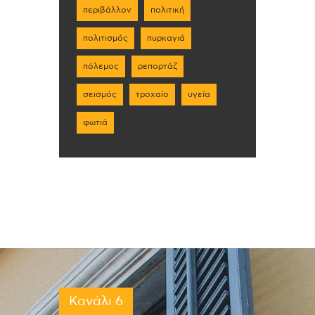
περιβάλλον
πολιτική
πολιτισμός
πυρκαγιά
πόλεμος
ρεπορτάζ
σεισμός
τροχαίο
υγεία
φωτιά
Κανάλι 6