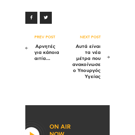
Πλοήγηση
PREV POST
NEXT POST
άρθρων
Αρνητές
Αυτά είναι
για κάποια
τα νέα
αιτία…
μέτρα που
ανακοίνωσε
ο Υπουργός
Υγείας
ON AIR
NOW