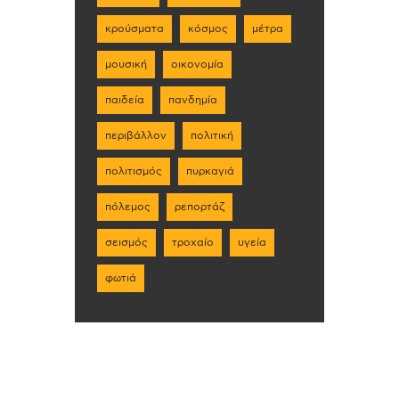
κρούσματα
κόσμος
μέτρα
μουσική
οικονομία
παιδεία
πανδημία
περιβάλλον
πολιτική
πολιτισμός
πυρκαγιά
πόλεμος
ρεπορτάζ
σεισμός
τροχαίο
υγεία
φωτιά