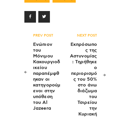
Πλοήγηση
PREV POST
NEXT POST
άρθρων
Ενώπιον
Εκπρόσωπο
του
ς της
Μόνιμου
Αστυνομίας
Κακουργιοδ
: Τηρήθηκε
ικείου
ο
παραπέμφθ
περιορισμό
ηκαν οι
ς του 50%
κατηγορούμ
στο άνω
ενοι στην
διάζωμα
υπόθεση
του
του Al
Τσιρείου
Jazeera
την
Κυριακή