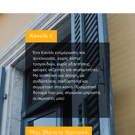
Κανάλι 6
Ένα Κανάλι ενημέρωσης και
ψυχαγωγίας, χωρίς λίστες
τραγουδιών, χωρίς εξαρτήσεις,
κρυφές ατζέντες και σκοπιμότητες.
Με αισθητική και άποψη, με
ανιδιοτέλεια, ανεξαρτησία και
συμμετοχή στα κοινά. Πραγματική
δύναμη που μας σπρώχνει μπροστά,
οι ακροατές μας!
Μας βλέπετε ζωντανά