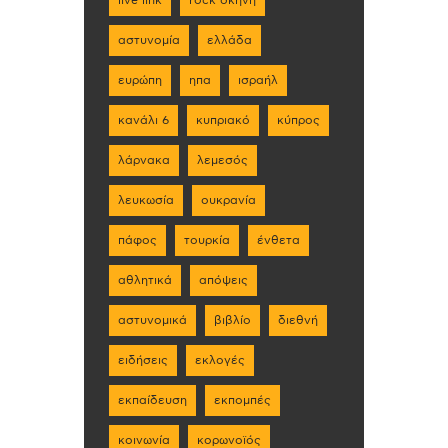
live link
rock σκηνη
αστυνομία
ελλάδα
ευρώπη
ηπα
ισραήλ
κανάλι 6
κυπριακό
κύπρος
λάρνακα
λεμεσός
λευκωσία
ουκρανία
πάφος
τουρκία
ένθετα
αθλητικά
απόψεις
αστυνομικά
βιβλίο
διεθνή
ειδήσεις
εκλογές
εκπαίδευση
εκπομπές
κοινωνία
κορωνοϊός