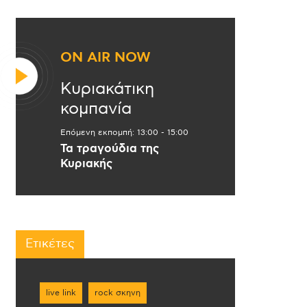
ON AIR NOW
Κυριακάτικη
κομπανία
Επόμενη εκπομπή:
13:00
-
15:00
Τα τραγούδια της
Κυριακής
Ετικέτες
live link
rock σκηνη