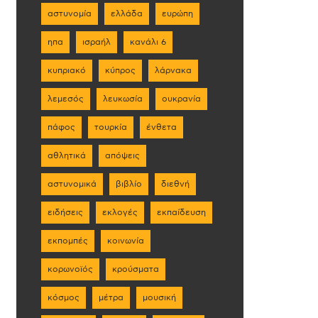
αστυνομία
ελλάδα
ευρώπη
ηπα
ισραήλ
κανάλι 6
κυπριακό
κύπρος
λάρνακα
λεμεσός
λευκωσία
ουκρανία
πάφος
τουρκία
ένθετα
αθλητικά
απόψεις
αστυνομικά
βιβλίο
διεθνή
ειδήσεις
εκλογές
εκπαίδευση
εκπομπές
κοινωνία
κορωνοϊός
κρούσματα
κόσμος
μέτρα
μουσική