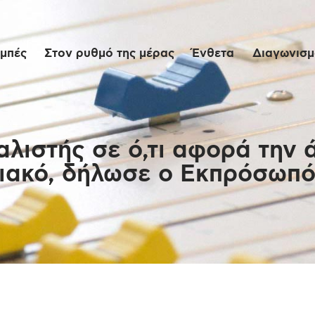
Αρχική
μπές
Στον ρυθμό της μέρας
Ένθετα
Διαγωνισμο
Εκπομπές
Στον ρυθμό της
μέρας
αλιστής σε ό,τι αφορά την 
ιακό, δήλωσε ο Εκπρόσωπό
Ένθετα
Διαγωνισμοί/Live
Links
Ποιοι είμαστε