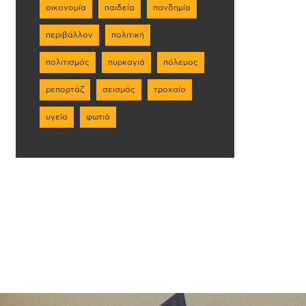
οικονομία
παιδεία
πανδημία
περιβάλλον
πολιτική
πολιτισμός
πυρκαγιά
πόλεμος
ρεπορτάζ
σεισμός
τροχαίο
υγεία
φωτιά