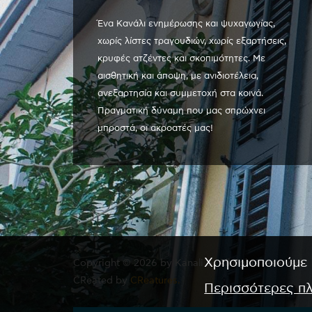
Ένα Κανάλι ενημέρωσης και ψυχαγωγίας,
χωρίς λίστες τραγουδιών, χωρίς εξαρτήσεις,
κρυφές ατζέντες και σκοπιμότητες. Με
αισθητική και άποψη, με ανιδιοτέλεια,
ανεξαρτησία και συμμετοχή στα κοινά.
Πραγματική δύναμη που μας σπρώχνει
μπροστά, οι ακροατές μας!
Χρησιμοποιούμε 
Copyright © 2026 by Kanali 6. All rights reserved.
CReated by
CReatures.
Περισσότερες π