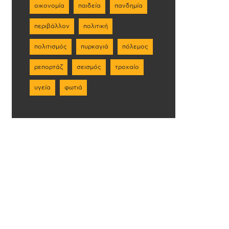
οικονομία
παιδεία
πανδημία
περιβάλλον
πολιτική
πολιτισμός
πυρκαγιά
πόλεμος
ρεπορτάζ
σεισμός
τροχαίο
υγεία
φωτιά