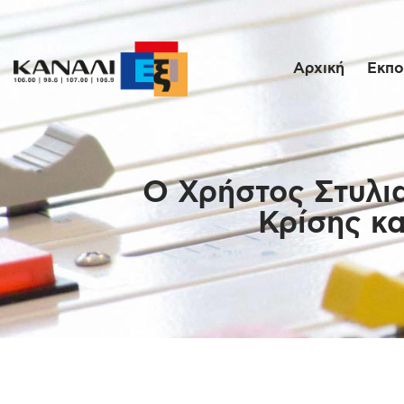
Αρχική
Εκπο
Ο Χρήστος Στυλια
Κρίσης κα