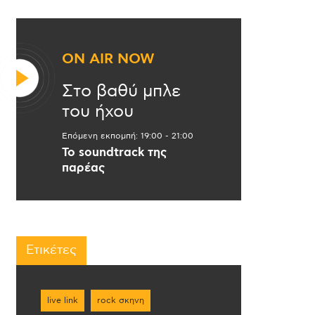
ON AIR NOW
Στο βαθύ μπλε
του ήχου
Επόμενη εκπομπή:
19:00
-
21:00
Το soundtrack της
παρέας
Ετικέτες
live link
rock σκηνη