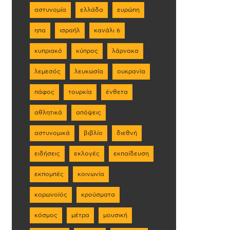
αστυνομία
ελλάδα
ευρώπη
ηπα
ισραήλ
κανάλι 6
κυπριακό
κύπρος
λάρνακα
λεμεσός
λευκωσία
ουκρανία
πάφος
τουρκία
ένθετα
αθλητικά
απόψεις
αστυνομικά
βιβλίο
διεθνή
ειδήσεις
εκλογές
εκπαίδευση
εκπομπές
κοινωνία
κορωνοϊός
κρούσματα
κόσμος
μέτρα
μουσική