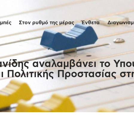
Αρχική
μπές
Στον ρυθμό της μέρας
Ένθετα
Διαγωνισμο
Εκπομπές
Στον ρυθμό της
μέρας
νίδης αναλαμβάνει το Υπο
ι Πολιτικής Προστασίας σ
Ένθετα
Διαγωνισμοί/Live
Links
Ποιοι είμαστε