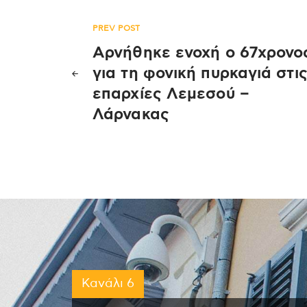
Πλοήγηση
PREV POST
Αρνήθηκε ενοχή ο 67χρονο
άρθρων
για τη φονική πυρκαγιά στι
επαρχίες Λεμεσού –
Λάρνακας
Κανάλι 6