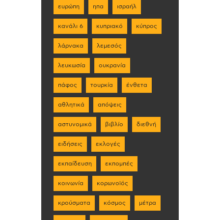
ευρώπη
ηπα
ισραήλ
κανάλι 6
κυπριακό
κύπρος
λάρνακα
λεμεσός
λευκωσία
ουκρανία
πάφος
τουρκία
ένθετα
αθλητικά
απόψεις
αστυνομικά
βιβλίο
διεθνή
ειδήσεις
εκλογές
εκπαίδευση
εκπομπές
κοινωνία
κορωνοϊός
κρούσματα
κόσμος
μέτρα