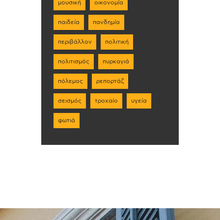
μουσική
οικονομία
παιδεία
πανδημία
περιβάλλον
πολιτική
πολιτισμός
πυρκαγιά
πόλεμος
ρεπορτάζ
σεισμός
τροχαίο
υγεία
φωτιά