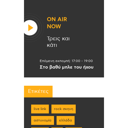
ON AIR
NOW
Τρεις και
κάτι
Επόμενη εκπομπή:
17:00
-
19:00
Στο βαθύ μπλε του ήχου
Ετικέτες
live link
rock σκηνη
αστυνομία
ελλάδα