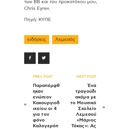
των ΒΒ και του προκατόχου μου,
Chris Eyre».
Πηγή: ΚΥΠΕ
ειδήσεις
Λεμεσός
Πλοήγηση
PREV POST
NEXT POST
άρθρων
Παραπέμφθ
Ένα
ηκαν
τραγούδι
ενώπιον
ακόμα με
Κακουργιοδ
το Μουσικό
ικείου οι 4
Σχολείο
για τον
Λεμεσού
φόνο
«Μάριος
Καλογερόπ
Τόκας»: Ας