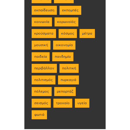
εκπαίδευση
εκπομπές
κοινωνία
κορωνοϊός
κρούσματα
κόσμος
μέτρα
μουσική
οικονομία
παιδεία
πανδημία
περιβάλλον
πολιτική
πολιτισμός
πυρκαγιά
πόλεμος
ρεπορτάζ
σεισμός
τροχαίο
υγεία
φωτιά