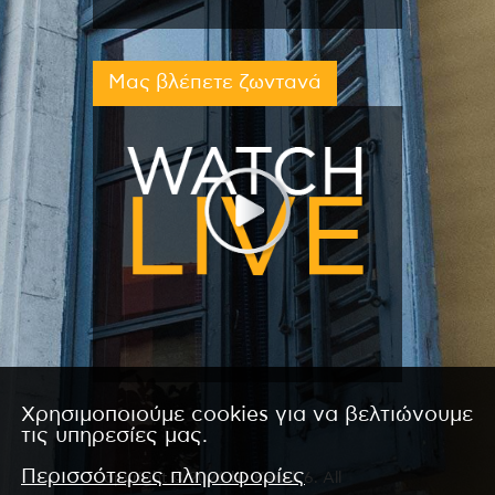
Μας βλέπετε ζωντανά
Χρησιμοποιούμε cookies για να βελτιώνουμε
τις υπηρεσίες μας.
Περισσότερες πληροφορίες
Copyright © 2026 by Kanali 6. All