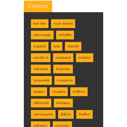
Ετικέτες
live link
rock σκηνη
αστυνομία
ελλάδα
ευρώπη
ηπα
ισραήλ
κανάλι 6
κυπριακό
κύπρος
λάρνακα
λεμεσός
λευκωσία
ουκρανία
πάφος
τουρκία
ένθετα
αθλητικά
απόψεις
αστυνομικά
βιβλίο
διεθνή
ειδήσεις
εκλογές