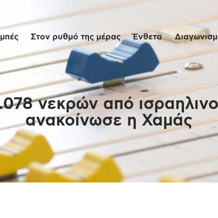
Αρχική
μπές
Στον ρυθμό της μέρας
Ένθετα
Διαγωνισμο
Εκπομπές
Στον ρυθμό της
μέρας
1.078 νεκρών από ισραηλιν
ανακοίνωσε η Χαμάς
Ένθετα
Διαγωνισμοί/Live
Links
Ποιοι είμαστε