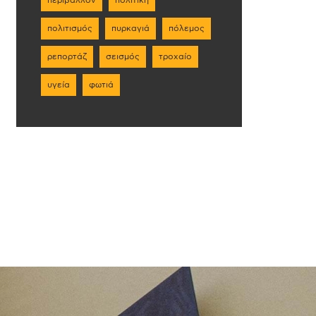
πολιτισμός
πυρκαγιά
πόλεμος
ρεπορτάζ
σεισμός
τροχαίο
υγεία
φωτιά