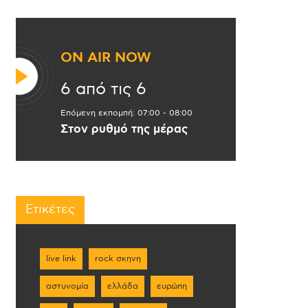
ON AIR NOW
6 από τις 6
Επόμενη εκπομπή:
07:00
-
08:00
Στον ρυθμό της μέρας
Ετικέτες
live link
rock σκηνη
αστυνομία
ελλάδα
ευρώπη