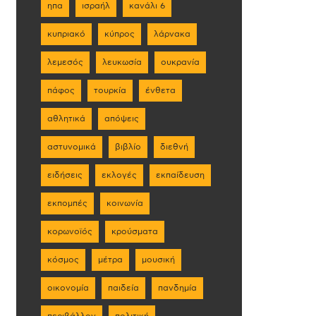
ηπα
ισραήλ
κανάλι 6
κυπριακό
κύπρος
λάρνακα
λεμεσός
λευκωσία
ουκρανία
πάφος
τουρκία
ένθετα
αθλητικά
απόψεις
αστυνομικά
βιβλίο
διεθνή
ειδήσεις
εκλογές
εκπαίδευση
εκπομπές
κοινωνία
κορωνοϊός
κρούσματα
κόσμος
μέτρα
μουσική
οικονομία
παιδεία
πανδημία
περιβάλλον
πολιτική