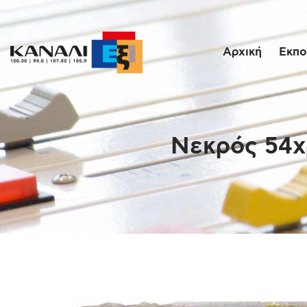
Αρχική
Εκπο
Νεκρός 54χ