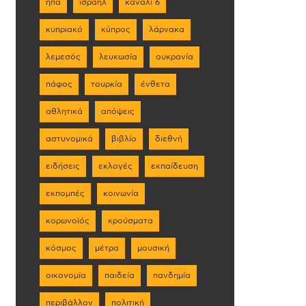
ηπα
ισραήλ
κανάλι 6
κυπριακό
κύπρος
λάρνακα
λεμεσός
λευκωσία
ουκρανία
πάφος
τουρκία
ένθετα
αθλητικά
απόψεις
αστυνομικά
βιβλίο
διεθνή
ειδήσεις
εκλογές
εκπαίδευση
εκπομπές
κοινωνία
κορωνοϊός
κρούσματα
κόσμος
μέτρα
μουσική
οικονομία
παιδεία
πανδημία
περιβάλλον
πολιτική