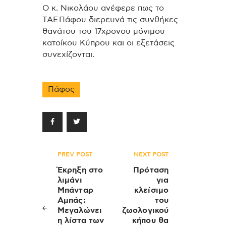
Ο κ. Νικολάου ανέφερε πως το
ΤΑΕ Πάφου διερευνά τις συνθήκες
θανάτου του 17χρονου μόνιμου
κατοίκου Κύπρου και οι εξετάσεις
συνεχίζονται.
Πάφος
Πλοήγηση
PREV POST
NEXT POST
άρθρων
Έκρηξη στο
Πρόταση
λιμάνι
για
Μπάνταρ
κλείσιμο
Αμπάς:
του
Μεγαλώνει
ζωολογικού
η λίστα των
κήπου θα