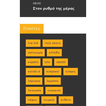
08:00
Στον ρυθμό της μέρας
Ετικέτες
live link
rock σκηνη
αστυνομία
ελλάδα
ευρώπη
ηπα
ισραήλ
κανάλι 6
κυπριακό
κύπρος
λάρνακα
λεμεσός
λευκωσία
ουκρανία
πάφος
τουρκία
ένθετα