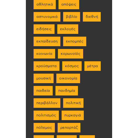
αθλητικά
απόψεις
αστυνομικά
βιβλίο
διεθνή
ειδήσεις
εκλογές
εκπαίδευση
εκπομπές
κοινωνία
κορωνοϊός
κρούσματα
κόσμος
μέτρα
μουσική
οικονομία
παιδεία
πανδημία
περιβάλλον
πολιτική
πολιτισμός
πυρκαγιά
πόλεμος
ρεπορτάζ