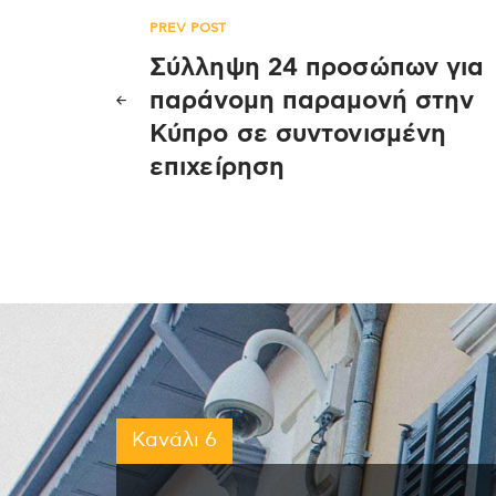
Πλοήγηση
PREV POST
Σύλληψη 24 προσώπων για
άρθρων
παράνομη παραμονή στην
Κύπρο σε συντονισμένη
επιχείρηση
Κανάλι 6