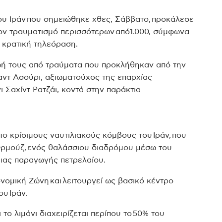
ου Ιράν που σημειώθηκε χθες, Σάββατο, προκάλεσε
ον τραυματισμό περισσότερων από1.000, σύμφωνα
 κρατική τηλεόραση.
ωή τους από τραύματα που προκλήθηκαν από την
ντ Ασούρι, αξιωματούχος της επαρχίας
ι Σαχίντ Ρατζάι, κοντά στην παράκτια
 πιο κρίσιμους ναυτιλιακούς κόμβους του Ιράν, που
 Ορμούζ, ενός θαλάσσιου διαδρόμου μέσω του
μιας παραγωγής πετρελαίου.
ονομική Ζώνη και λειτουργεί ως βασικό κέντρο
υ Ιράν.
ο λιμάνι διαχειρίζεται περίπου το 50% του