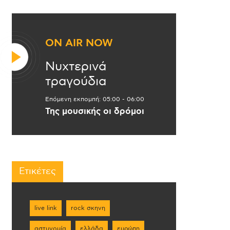
ON AIR NOW
Νυχτερινά
τραγούδια
Επόμενη εκπομπή:
05:00
-
06:00
Της μουσικής οι δρόμοι
Ετικέτες
live link
rock σκηνη
αστυνομία
ελλάδα
ευρώπη