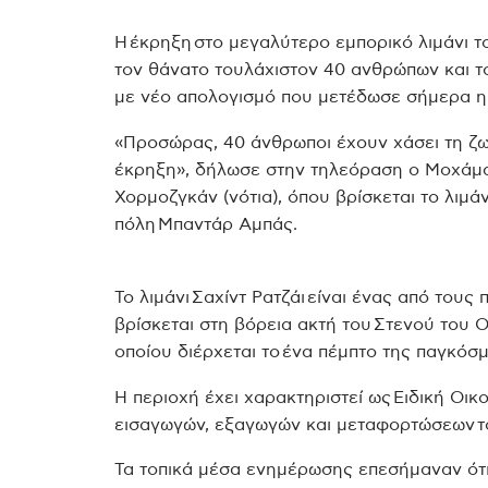
Η έκρηξη στο μεγαλύτερο εμπορικό λιμάνι τ
τον θάνατο τουλάχιστον 40 ανθρώπων και τ
με νέο απολογισμό που μετέδωσε σήμερα η
«Προσώρας, 40 άνθρωποι έχουν χάσει τη ζ
έκρηξη», δήλωσε στην τηλεόραση ο Μοχάμα
Χορμοζγκάν (νότια), όπου βρίσκεται το λιμάν
πόλη Μπαντάρ Αμπάς.
Το λιμάνι Σαχίντ Ρατζάι είναι ένας από τους
βρίσκεται στη βόρεια ακτή του Στενού του
οποίου διέρχεται το ένα πέμπτο της παγκόσ
Η περιοχή έχει χαρακτηριστεί ως Ειδική Οικ
εισαγωγών, εξαγωγών και μεταφορτώσεων το
Τα τοπικά μέσα ενημέρωσης επεσήμαναν ότι τ