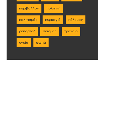
περιβάλλον
πολιτική
πολιτισμός
πυρκαγιά
πόλεμος
ρεπορτάζ
σεισμός
τροχαίο
υγεία
φωτιά