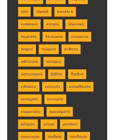
ηπα
ισραήλ
κανάλι 6
κυπριακό
κύπρος
λάρνακα
λεμεσός
λευκωσία
ουκρανία
πάφος
τουρκία
ένθετα
αθλητικά
απόψεις
αστυνομικά
βιβλίο
διεθνή
ειδήσεις
εκλογές
εκπαίδευση
εκπομπές
κοινωνία
κορωνοϊός
κρούσματα
κόσμος
μέτρα
μουσική
οικονομία
παιδεία
πανδημία