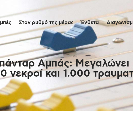
Αρχική
μπές
Στον ρυθμό της μέρας
Ένθετα
Διαγωνισμο
Εκπομπές
Στον ρυθμό της
μέρας
Μπάνταρ Αμπάς: Μεγαλώνει 
40 νεκροί και 1.000 τραυματ
Ένθετα
Διαγωνισμοί/Live
Links
Ποιοι είμαστε