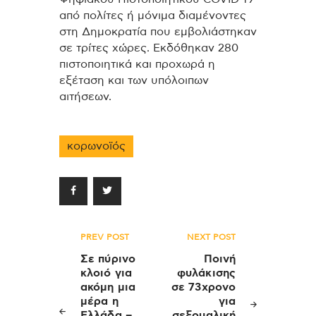
από πολίτες ή μόνιμα διαμένοντες
στη Δημοκρατία που εμβολιάστηκαν
σε τρίτες χώρες. Εκδόθηκαν 280
πιστοποιητικά και προχωρά η
εξέταση και των υπόλοιπων
αιτήσεων.
κορωνοϊός
Πλοήγηση
PREV POST
NEXT POST
άρθρων
Σε πύρινο
Ποινή
κλοιό για
φυλάκισης
ακόμη μια
σε 73χρονο
μέρα η
για
Ελλάδα –
σεξουαλική