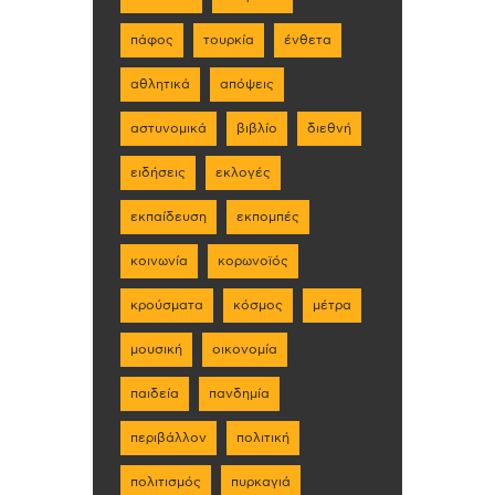
πάφος
τουρκία
ένθετα
αθλητικά
απόψεις
αστυνομικά
βιβλίο
διεθνή
ειδήσεις
εκλογές
εκπαίδευση
εκπομπές
κοινωνία
κορωνοϊός
κρούσματα
κόσμος
μέτρα
μουσική
οικονομία
παιδεία
πανδημία
περιβάλλον
πολιτική
πολιτισμός
πυρκαγιά