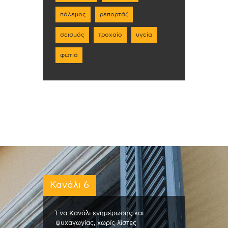
πόλεμος
ρεπορτάζ
σεισμός
τροχαίο
υγεία
φωτιά
Κανάλι 6
Ένα Κανάλι ενημέρωσης και
ψυχαγωγίας, χωρίς λίστες