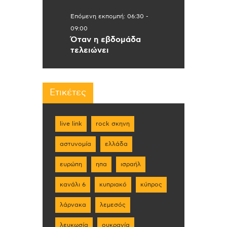
Επόμενη εκπομπή:
06:30
-
09:00
Όταν η εβδομάδα
τελειώνει
Ετικέτες
live link
rock σκηνη
αστυνομία
ελλάδα
ευρώπη
ηπα
ισραήλ
κανάλι 6
κυπριακό
κύπρος
λάρνακα
λεμεσός
λευκωσία
ουκρανία