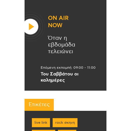
ON AIR
NOW
Όταν η
εβδομάδα
τελειώνει
Επόμενη εκπομπή:
09:00
-
11:00
Του Σαββάτου οι
καλημέρες
Ετικέτες
live link
rock σκηνη