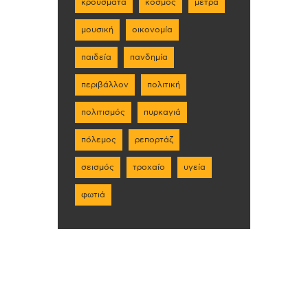
κρούσματα
κόσμος
μέτρα
μουσική
οικονομία
παιδεία
πανδημία
περιβάλλον
πολιτική
πολιτισμός
πυρκαγιά
πόλεμος
ρεπορτάζ
σεισμός
τροχαίο
υγεία
φωτιά