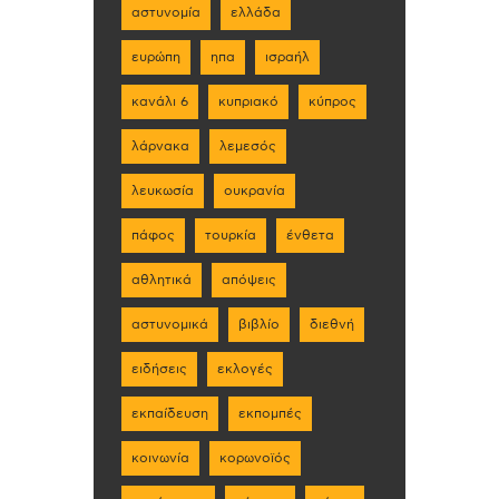
αστυνομία
ελλάδα
ευρώπη
ηπα
ισραήλ
κανάλι 6
κυπριακό
κύπρος
λάρνακα
λεμεσός
λευκωσία
ουκρανία
πάφος
τουρκία
ένθετα
αθλητικά
απόψεις
αστυνομικά
βιβλίο
διεθνή
ειδήσεις
εκλογές
εκπαίδευση
εκπομπές
κοινωνία
κορωνοϊός