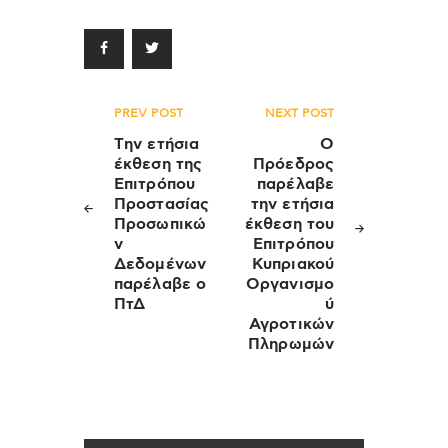
Πλοήγηση
PREV POST
NEXT POST
άρθρων
Tην ετήσια
Ο
έκθεση της
Πρόεδρος
Επιτρόπου
παρέλαβε
Προστασίας
την ετήσια
Προσωπικώ
έκθεση του
ν
Επιτρόπου
Δεδομένων
Κυπριακού
παρέλαβε ο
Οργανισμο
ΠτΔ
ύ
Αγροτικών
Πληρωμών