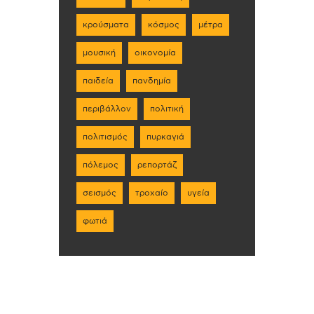
κρούσματα
κόσμος
μέτρα
μουσική
οικονομία
παιδεία
πανδημία
περιβάλλον
πολιτική
πολιτισμός
πυρκαγιά
πόλεμος
ρεπορτάζ
σεισμός
τροχαίο
υγεία
φωτιά