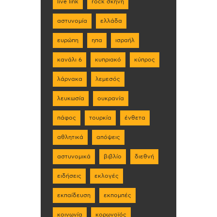
live link
rock σκηνη
αστυνομία
ελλάδα
ευρώπη
ηπα
ισραήλ
κανάλι 6
κυπριακό
κύπρος
λάρνακα
λεμεσός
λευκωσία
ουκρανία
πάφος
τουρκία
ένθετα
αθλητικά
απόψεις
αστυνομικά
βιβλίο
διεθνή
ειδήσεις
εκλογές
εκπαίδευση
εκπομπές
κοινωνία
κορωνοϊός