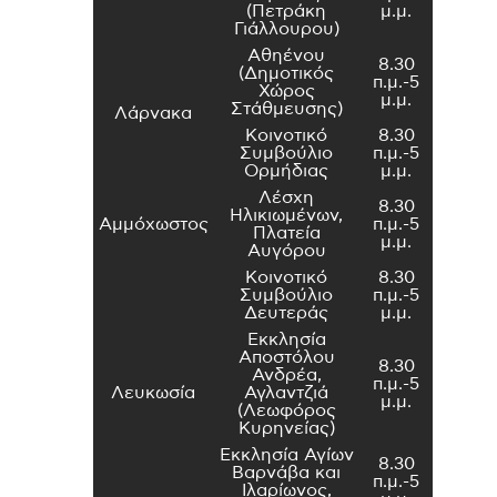
(Πετράκη
μ.μ.
Γιάλλουρου)
Αθηένου
8.30
(Δημοτικός
π.μ.-5
Χώρος
μ.μ.
Στάθμευσης)
Λάρνακα
Κοινοτικό
8.30
Συμβούλιο
π.μ.-5
Ορμήδιας
μ.μ.
Λέσχη
8.30
Ηλικιωμένων,
Αμμόχωστος
π.μ.-5
Πλατεία
μ.μ.
Αυγόρου
Κοινοτικό
8.30
Συμβούλιο
π.μ.-5
Δευτεράς
μ.μ.
Εκκλησία
Αποστόλου
8.30
Ανδρέα,
π.μ.-5
Λευκωσία
Αγλαντζιά
μ.μ.
(Λεωφόρος
Κυρηνείας)
Εκκλησία Αγίων
8.30
Βαρνάβα και
π.μ.-5
Ιλαρίωνος,