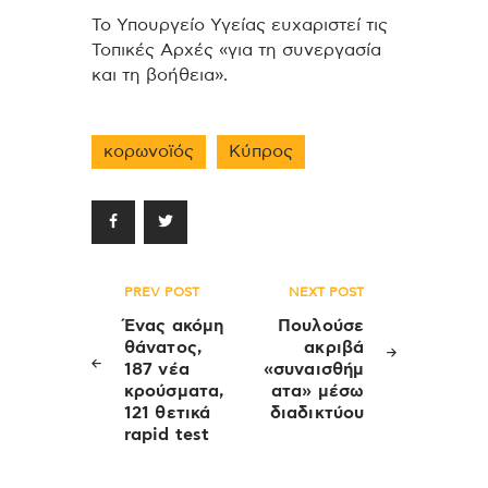
Το Υπουργείο Υγείας ευχαριστεί τις
Τοπικές Αρχές «για τη συνεργασία
και τη βοήθεια».
κορωνοϊός
Κύπρος
Πλοήγηση
PREV POST
NEXT POST
άρθρων
Ένας ακόμη
Πουλούσε
θάνατος,
ακριβά
187 νέα
«συναισθήμ
κρούσματα,
ατα» μέσω
121 θετικά
διαδικτύου
rapid test