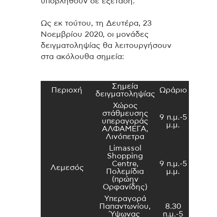
υποβληθούν σε εξέταση.
Ως εκ τούτου, τη Δευτέρα, 23
Νοεμβρίου 2020, οι μονάδες
δειγματοληψίας θα λειτουργήσουν
στα ακόλουθα σημεία:
Σημεία
Περιοχή
Ωράριο
δειγματοληψίας
Χώρος
στάθμευσης
9 π.μ.-5
υπεραγοράς
μ.μ.
ΑΛΦΑΜΕΓΑ,
Λινόπετρα
Limassol
Shopping
Centre,
9 π.μ.-5
Λεμεσός
Πολεμίδια
μ.μ.
(πρώην
Ορφανίδης)
Υπεραγορά
Παπαντωνίου,
8.30
Ύψωνας
π.μ.-5