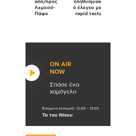
από/προς
πληθυσμιακ
Λεμεσό-
ό έλεγχο με
Πάφο
rapid tests
ON AIR
NOW
Σπάσε ένα
χαμόγελο
Επόμενη εκπομπή:
12:00
-
13:00
Τα του Νίκου