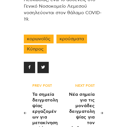
Γενικό Νοσοκομείο Λεμεσού
νοσηλεύονται στον θάλαμο COVID-
19.
κορωνοϊός
κρούσματα
Κύπρος
Πλοήγηση
PREV POST
NEXT POST
άρθρων
Τα σημεία
Νέα σημεία
δειγματολη
για τις
ψίας
μονάδες
εργαζομέν
δειγματολη
ων για
ψίας για
μετακίνηση
τον