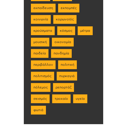
εκπαίδευση
εκπομπές
κοινωνία
κορωνοϊός
κρούσματα
κόσμος
μέτρα
μουσική
οικονομία
παιδεία
πανδημία
περιβάλλον
πολιτική
πολιτισμός
πυρκαγιά
πόλεμος
ρεπορτάζ
σεισμός
τροχαίο
υγεία
φωτιά