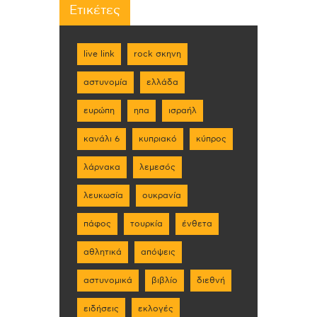
Ετικέτες
live link
rock σκηνη
αστυνομία
ελλάδα
ευρώπη
ηπα
ισραήλ
κανάλι 6
κυπριακό
κύπρος
λάρνακα
λεμεσός
λευκωσία
ουκρανία
πάφος
τουρκία
ένθετα
αθλητικά
απόψεις
αστυνομικά
βιβλίο
διεθνή
ειδήσεις
εκλογές