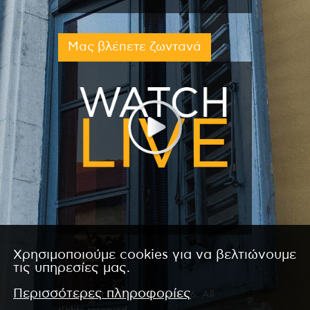
Μας βλέπετε ζωντανά
Χρησιμοποιούμε cookies για να βελτιώνουμε
τις υπηρεσίες μας.
Περισσότερες πληροφορίες
Copyright © 2026 by Kanali 6. All