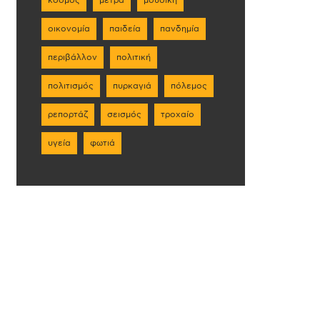
οικονομία
παιδεία
πανδημία
περιβάλλον
πολιτική
πολιτισμός
πυρκαγιά
πόλεμος
ρεπορτάζ
σεισμός
τροχαίο
υγεία
φωτιά