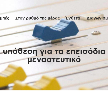
Αρχική
μπές
Στον ρυθμό της μέρας
Ένθετα
Διαγωνισμο
Εκπομπές
Στον ρυθμό της
μέρας
υπόθεση για τα επεισόδια 
μεναστευτικό
Ένθετα
Διαγωνισμοί/Live
Links
Ποιοι είμαστε