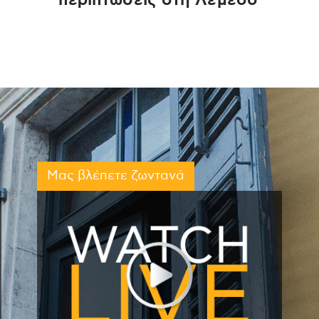
περιπτώσεις στη Λεμεσό
Μας βλέπετε ζωντανά