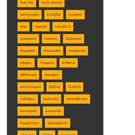
live link
rock σκηνη
αστυνομία
ελλάδα
ευρώπη
ηπα
ισραήλ
κανάλι 6
κυπριακό
κύπρος
λάρνακα
λεμεσός
λευκωσία
ουκρανία
πάφος
τουρκία
ένθετα
αθλητικά
απόψεις
αστυνομικά
βιβλίο
διεθνή
ειδήσεις
εκλογές
εκπαίδευση
εκπομπές
κοινωνία
κορωνοϊός
κρούσματα
κόσμος
μέτρα
μουσική