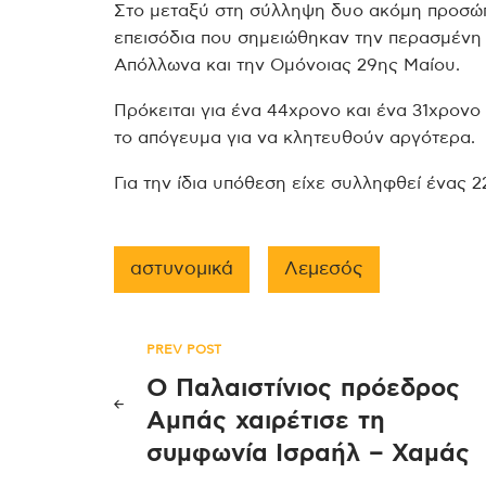
Στο μεταξύ στη σύλληψη δυο ακόμη προσώ
επεισόδια που σημειώθηκαν την περασμένη
Απόλλωνα και την Ομόνοιας 29ης Μαίου.
Πρόκειται για ένα 44χρονο και ένα 31χρονο
το απόγευμα για να κλητευθούν αργότερα.
Για την ίδια υπόθεση είχε συλληφθεί ένας 2
αστυνομικά
Λεμεσός
Πλοήγηση
PREV POST
Ο Παλαιστίνιος πρόεδρος
άρθρων
Αμπάς χαιρέτισε τη
συμφωνία Ισραήλ – Χαμάς