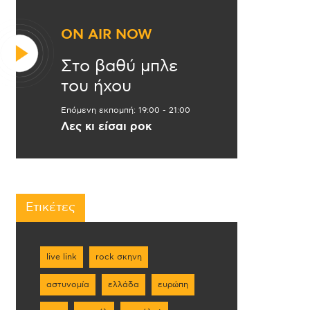
ON AIR NOW
Στο βαθύ μπλε
του ήχου
Επόμενη εκπομπή:
19:00
-
21:00
Λες κι είσαι ροκ
Ετικέτες
live link
rock σκηνη
αστυνομία
ελλάδα
ευρώπη