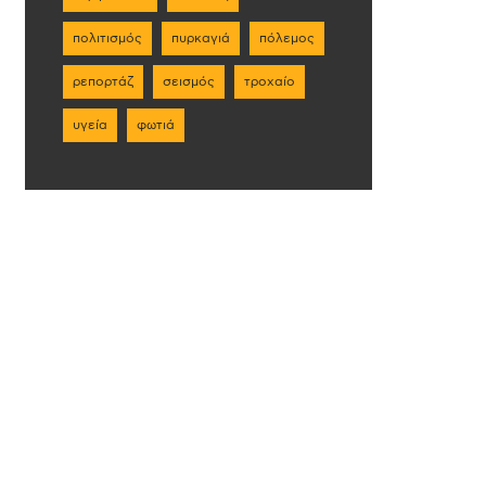
πολιτισμός
πυρκαγιά
πόλεμος
ρεπορτάζ
σεισμός
τροχαίο
υγεία
φωτιά