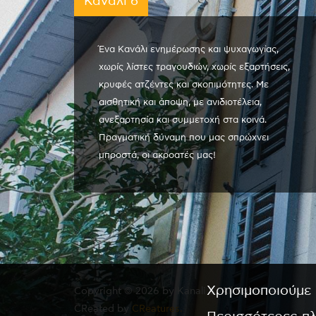
Κανάλι 6
Ένα Κανάλι ενημέρωσης και ψυχαγωγίας,
χωρίς λίστες τραγουδιών, χωρίς εξαρτήσεις,
κρυφές ατζέντες και σκοπιμότητες. Με
αισθητική και άποψη, με ανιδιοτέλεια,
ανεξαρτησία και συμμετοχή στα κοινά.
Πραγματική δύναμη που μας σπρώχνει
μπροστά, οι ακροατές μας!
Χρησιμοποιούμε 
Copyright © 2026 by Kanali 6. All rights reserved.
CReated by
CReatures.