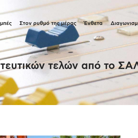
Αρχική
μπές
Στον ρυθμό της μέρας
Ένθετα
Διαγωνισμο
Εκπομπές
Στον ρυθμό της
μέρας
τευτικών τελών από το ΣΑΛ
Ένθετα
Διαγωνισμοί/Live
Links
Ποιοι είμαστε