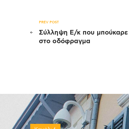
Πλοήγηση
PREV POST
Σύλληψη Ε/κ που μπούκαρε
άρθρων
στο οδόφραγμα