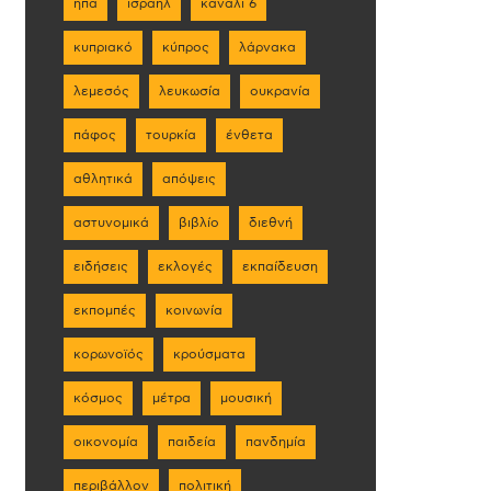
ηπα
ισραήλ
κανάλι 6
κυπριακό
κύπρος
λάρνακα
λεμεσός
λευκωσία
ουκρανία
πάφος
τουρκία
ένθετα
αθλητικά
απόψεις
αστυνομικά
βιβλίο
διεθνή
ειδήσεις
εκλογές
εκπαίδευση
εκπομπές
κοινωνία
κορωνοϊός
κρούσματα
κόσμος
μέτρα
μουσική
οικονομία
παιδεία
πανδημία
περιβάλλον
πολιτική