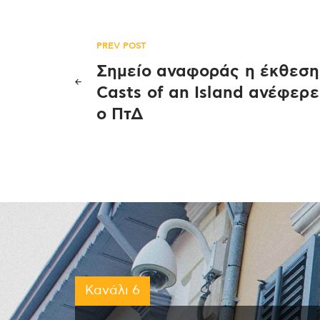
Πλοήγηση
PREV POST
Σημείο αναφοράς η έκθεση
άρθρων
Casts of an Island ανέφερε
ο ΠτΔ
Κανάλι 6