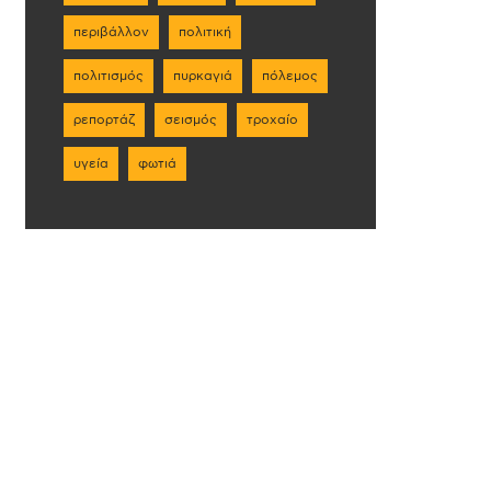
περιβάλλον
πολιτική
πολιτισμός
πυρκαγιά
πόλεμος
ρεπορτάζ
σεισμός
τροχαίο
υγεία
φωτιά