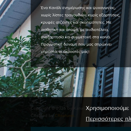
Ένα Κανάλι ενημέρωσης και ψυχαγωγίας,
χωρίς λίστες τραγουδιών, χωρίς εξαρτήσεις,
κρυφές ατζέντες και σκοπιμότητες. Με
αισθητική και άποψη, με ανιδιοτέλεια,
ανεξαρτησία και συμμετοχή στα κοινά.
Πραγματική δύναμη που μας σπρώχνει
μπροστά, οι ακροατές μας!
Χρησιμοποιούμε 
Copyright © 2026 by Kanali 6. All rights reserved.
CReated by
CReatures.
Περισσότερες π