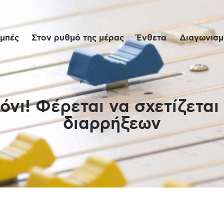
Αρχική
μπές
Στον ρυθμό της μέρας
Ένθετα
Διαγωνισμο
Εκπομπές
Στον ρυθμό της
μέρας
νι! Φέρεται να σχετίζεται 
διαρρήξεων
Ένθετα
Διαγωνισμοί/Live
Links
Ποιοι είμαστε