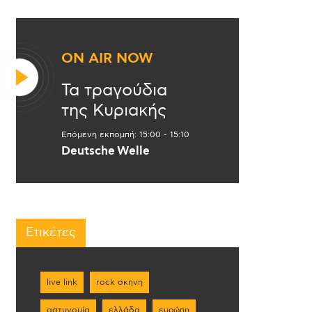
ON AIR NOW
Τα τραγούδια
της Κυριακής
Επόμενη εκπομπή:
15:00
-
15:10
Deutsche Welle
Ετικέτες
live link
rock σκηνη
αστυνομία
ελλάδα
ευρώπη