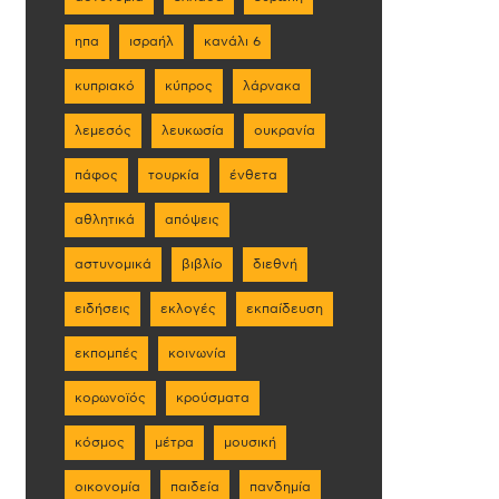
ηπα
ισραήλ
κανάλι 6
κυπριακό
κύπρος
λάρνακα
λεμεσός
λευκωσία
ουκρανία
πάφος
τουρκία
ένθετα
αθλητικά
απόψεις
αστυνομικά
βιβλίο
διεθνή
ειδήσεις
εκλογές
εκπαίδευση
εκπομπές
κοινωνία
κορωνοϊός
κρούσματα
κόσμος
μέτρα
μουσική
οικονομία
παιδεία
πανδημία