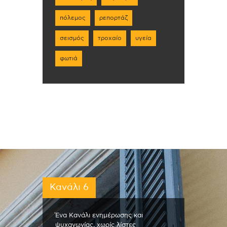
πόλεμος
ρεπορτάζ
σεισμός
τροχαίο
υγεία
φωτιά
Κανάλι 6
Ένα Κανάλι ενημέρωσης και
ψυχαγωγίας, χωρίς λίστες