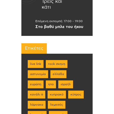
Τρεις και
κάτι
Επόμενη εκπομπή:
17:00
-
19:00
Στο βαθύ μπλε του ήχου
Ετικέτες
live link
rock σκηνη
αστυνομία
ελλάδα
ευρώπη
ηπα
ισραήλ
κανάλι 6
κυπριακό
κύπρος
λάρνακα
λεμεσός