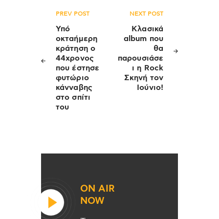
Πλοήγηση
PREV POST
NEXT POST
άρθρων
Υπό
Κλασικά
οκταήμερη
album που
κράτηση ο
θα
44χρονος
παρουσιάσε
που έστησε
ι η Rock
φυτώριο
Σκηνή τον
κάνναβης
Ιούνιο!
στο σπίτι
του
ON AIR
NOW