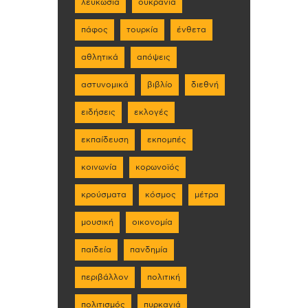
λευκωσία
ουκρανία
πάφος
τουρκία
ένθετα
αθλητικά
απόψεις
αστυνομικά
βιβλίο
διεθνή
ειδήσεις
εκλογές
εκπαίδευση
εκπομπές
κοινωνία
κορωνοϊός
κρούσματα
κόσμος
μέτρα
μουσική
οικονομία
παιδεία
πανδημία
περιβάλλον
πολιτική
πολιτισμός
πυρκαγιά