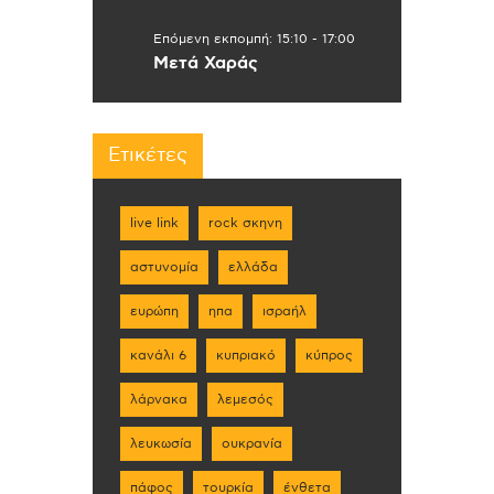
Επόμενη εκπομπή:
15:10
-
17:00
Μετά Χαράς
Ετικέτες
live link
rock σκηνη
αστυνομία
ελλάδα
ευρώπη
ηπα
ισραήλ
κανάλι 6
κυπριακό
κύπρος
λάρνακα
λεμεσός
λευκωσία
ουκρανία
πάφος
τουρκία
ένθετα