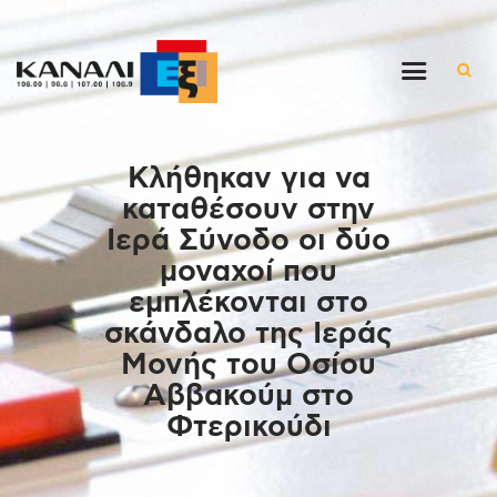
Αρχική
Κλήθηκαν για να
Εκπομπές
καταθέσουν στην
Στον ρυθμό της μέρας
Ιερά Σύνοδο οι δύο
Ένθετα
μοναχοί που
Διαγωνισμοί/Live Links
εμπλέκονται στο
Ποιοι είμαστε
σκάνδαλο της Ιεράς
Μονής του Οσίου
Επικοινωνία
Αββακούμ στο
Φτερικούδι