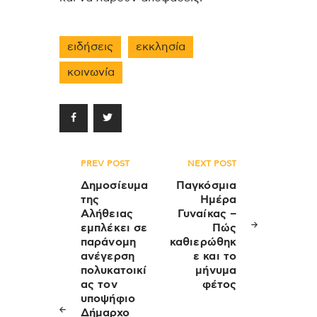
ειδήσεις
εκκλησία
κοινωνία
Πλοήγηση
PREV POST
NEXT POST
άρθρων
Δημοσίευμα
Παγκόσμια
της
Ημέρα
Αλήθειας
Γυναίκας –
εμπλέκει σε
Πώς
παράνομη
καθιερώθηκ
ανέγερση
ε και το
πολυκατοικί
μήνυμα
ας τον
φέτος
υποψήφιο
Δήμαρχο