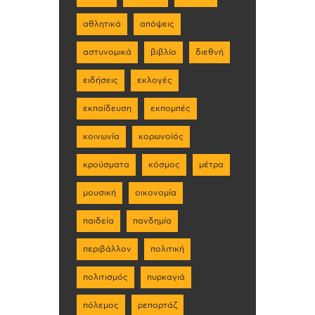
αθλητικά
απόψεις
αστυνομικά
βιβλίο
διεθνή
ειδήσεις
εκλογές
εκπαίδευση
εκπομπές
κοινωνία
κορωνοϊός
κρούσματα
κόσμος
μέτρα
μουσική
οικονομία
παιδεία
πανδημία
περιβάλλον
πολιτική
πολιτισμός
πυρκαγιά
πόλεμος
ρεπορτάζ