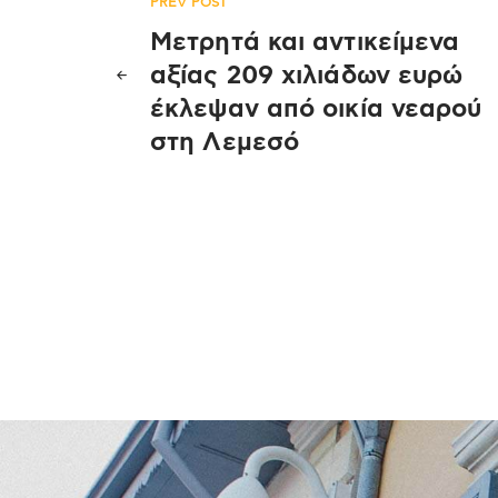
Πλοήγηση
PREV POST
Μετρητά και αντικείμενα
άρθρων
αξίας 209 χιλιάδων ευρώ
έκλεψαν από οικία νεαρού
στη Λεμεσό