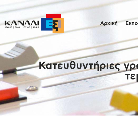
Αρχική
Εκπο
Κατευθυντήριες γρα
τε