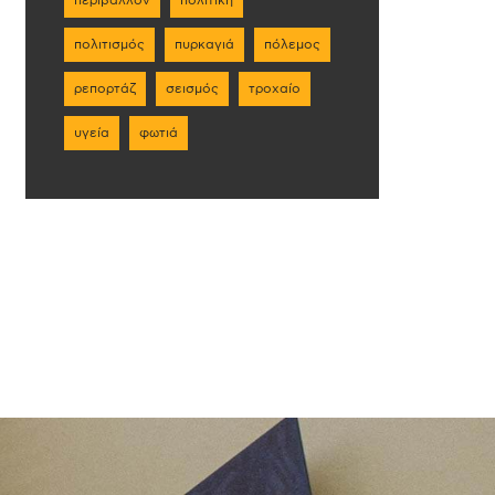
πολιτισμός
πυρκαγιά
πόλεμος
ρεπορτάζ
σεισμός
τροχαίο
υγεία
φωτιά