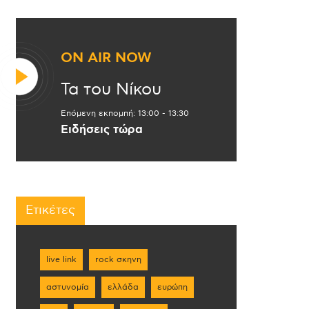
ON AIR NOW
Τα του Νίκου
Επόμενη εκπομπή:
13:00
-
13:30
Ειδήσεις τώρα
Ετικέτες
live link
rock σκηνη
αστυνομία
ελλάδα
ευρώπη