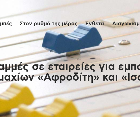
Αρχική
μπές
Στον ρυθμό της μέρας
Ένθετα
Διαγωνισμο
Εκπομπές
Στον ρυθμό της
μέρας
μμές σε εταιρείες για εμ
μαχίων «Αφροδίτη» και «Ισ
Ένθετα
Διαγωνισμοί/Live
Links
Ποιοι είμαστε