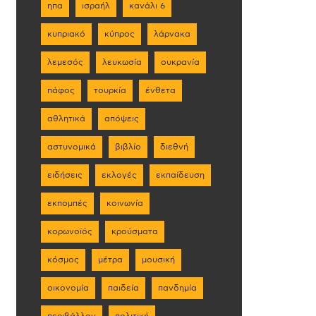
ηπα
ισραήλ
κανάλι 6
κυπριακό
κύπρος
λάρνακα
λεμεσός
λευκωσία
ουκρανία
πάφος
τουρκία
ένθετα
αθλητικά
απόψεις
αστυνομικά
βιβλίο
διεθνή
ειδήσεις
εκλογές
εκπαίδευση
εκπομπές
κοινωνία
κορωνοϊός
κρούσματα
κόσμος
μέτρα
μουσική
οικονομία
παιδεία
πανδημία
περιβάλλον
πολιτική