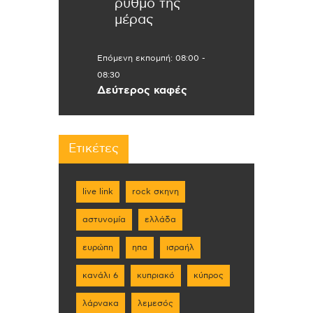
ρυθμό της
μέρας
Επόμενη εκπομπή:
08:00
-
08:30
Δεύτερος καφές
Ετικέτες
live link
rock σκηνη
αστυνομία
ελλάδα
ευρώπη
ηπα
ισραήλ
κανάλι 6
κυπριακό
κύπρος
λάρνακα
λεμεσός