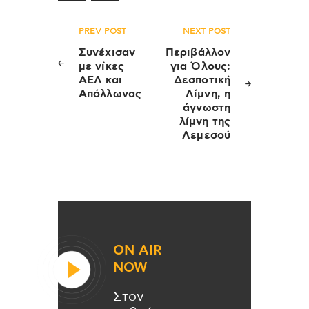
Πλοήγηση
PREV POST
NEXT POST
άρθρων
Συνέχισαν
Περιβάλλον
με νίκες
για Όλους:
ΑΕΛ και
Δεσποτική
Απόλλωνας
Λίμνη, η
άγνωστη
λίμνη της
Λεμεσού
ON AIR
NOW
Στον