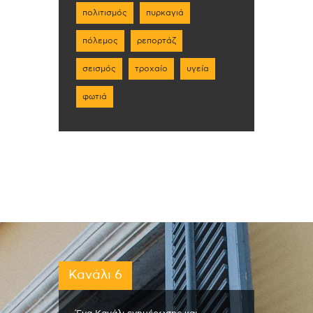
πολιτισμός
πυρκαγιά
πόλεμος
ρεπορτάζ
σεισμός
τροχαίο
υγεία
φωτιά
Κανάλι 6