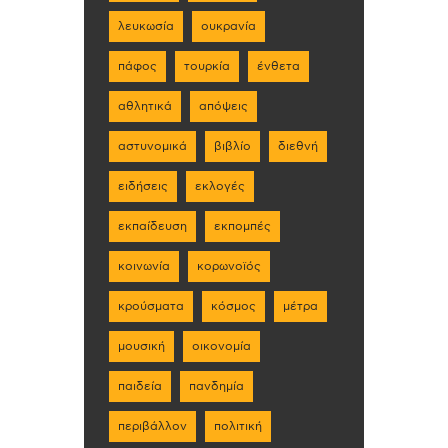
λευκωσία
ουκρανία
πάφος
τουρκία
ένθετα
αθλητικά
απόψεις
αστυνομικά
βιβλίο
διεθνή
ειδήσεις
εκλογές
εκπαίδευση
εκπομπές
κοινωνία
κορωνοϊός
κρούσματα
κόσμος
μέτρα
μουσική
οικονομία
παιδεία
πανδημία
περιβάλλον
πολιτική