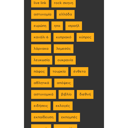
live link
rock σκηνη
αστυνομία
ελλάδα
ευρώπη
ηπα
ισραήλ
κανάλι 6
κυπριακό
κύπρος
λάρνακα
λεμεσός
λευκωσία
ουκρανία
πάφος
τουρκία
ένθετα
αθλητικά
απόψεις
αστυνομικά
βιβλίο
διεθνή
ειδήσεις
εκλογές
εκπαίδευση
εκπομπές