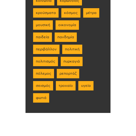
κοινωνία
κορωνοϊός
κρούσματα
κόσμος
μέτρα
μουσική
οικονομία
παιδεία
πανδημία
περιβάλλον
πολιτική
πολιτισμός
πυρκαγιά
πόλεμος
ρεπορτάζ
σεισμός
τροχαίο
υγεία
φωτιά