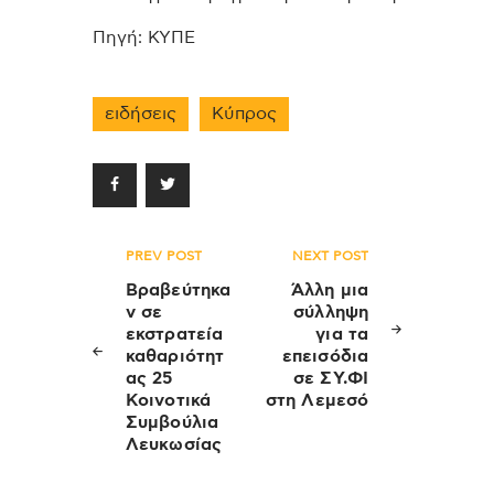
Πηγή: ΚΥΠΕ
ειδήσεις
Κύπρος
Πλοήγηση
PREV POST
NEXT POST
άρθρων
Βραβεύτηκα
Άλλη μια
ν σε
σύλληψη
εκστρατεία
για τα
καθαριότητ
επεισόδια
ας 25
σε ΣΥ.ΦΙ
Κοινοτικά
στη Λεμεσό
Συμβούλια
Λευκωσίας