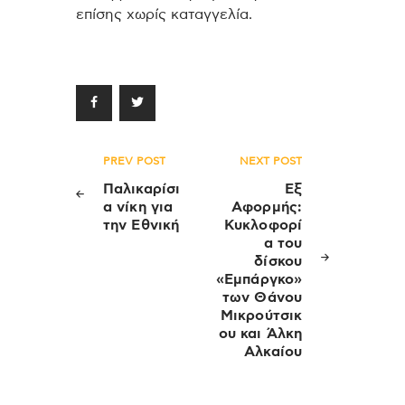
επίσης χωρίς καταγγελία.
Πλοήγηση
PREV POST
NEXT POST
άρθρων
Παλικαρίσι
Εξ
α νίκη για
Αφορμής:
την Εθνική
Κυκλοφορί
α του
δίσκου
«Εμπάργκο»
των Θάνου
Μικρούτσικ
ου και Άλκη
Αλκαίου