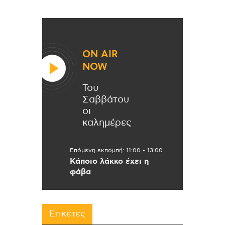
ON AIR
NOW
Του
Σαββάτου
οι
καλημέρες
Επόμενη εκπομπή:
11:00
-
13:00
Κάποιο λάκκο έχει η
φάβα
Ετικέτες