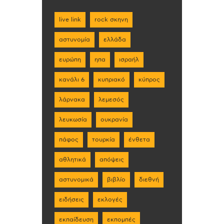
live link
rock σκηνη
αστυνομία
ελλάδα
ευρώπη
ηπα
ισραήλ
κανάλι 6
κυπριακό
κύπρος
λάρνακα
λεμεσός
λευκωσία
ουκρανία
πάφος
τουρκία
ένθετα
αθλητικά
απόψεις
αστυνομικά
βιβλίο
διεθνή
ειδήσεις
εκλογές
εκπαίδευση
εκπομπές