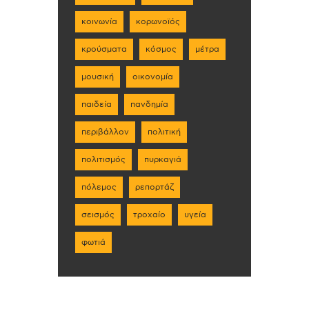
κοινωνία
κορωνοϊός
κρούσματα
κόσμος
μέτρα
μουσική
οικονομία
παιδεία
πανδημία
περιβάλλον
πολιτική
πολιτισμός
πυρκαγιά
πόλεμος
ρεπορτάζ
σεισμός
τροχαίο
υγεία
φωτιά