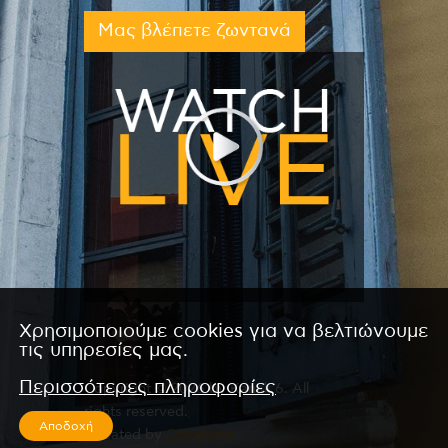
Μας βλέπετε ζωντανά
Χρησιμοποιούμε cookies για να βελτιώνουμε
τις υπηρεσίες μας.
Περισσότερες πληροφορίες
Copyright © 2026 by Kanali 6. All
rights reserved.
Αποδοχή
CReated by
CReatures.