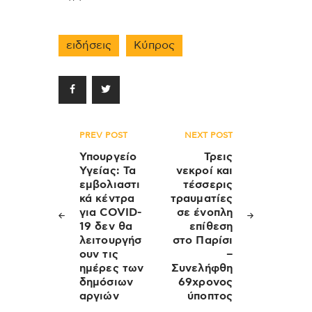
ειδήσεις
Κύπρος
Πλοήγηση
PREV POST
NEXT POST
άρθρων
Υπουργείο
Τρεις
Υγείας: Τα
νεκροί και
εμβολιαστι
τέσσερις
κά κέντρα
τραυματίες
για COVID-
σε ένοπλη
19 δεν θα
επίθεση
λειτουργήσ
στο Παρίσι
ουν τις
–
ημέρες των
Συνελήφθη
δημόσιων
69χρονος
αργιών
ύποπτος