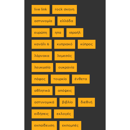
live link
rock σκηνη
αστυνομία
ελλάδα
ευρώπη
ηπα
ισραήλ
κανάλι 6
κυπριακό
κύπρος
λάρνακα
λεμεσός
λευκωσία
ουκρανία
πάφος
τουρκία
ένθετα
αθλητικά
απόψεις
αστυνομικά
βιβλίο
διεθνή
ειδήσεις
εκλογές
εκπαίδευση
εκπομπές