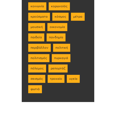
κοινωνία
κορωνοϊός
κρούσματα
κόσμος
μέτρα
μουσική
οικονομία
παιδεία
πανδημία
περιβάλλον
πολιτική
πολιτισμός
πυρκαγιά
πόλεμος
ρεπορτάζ
σεισμός
τροχαίο
υγεία
φωτιά