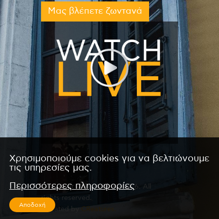
Μας βλέπετε ζωντανά
Χρησιμοποιούμε cookies για να βελτιώνουμε
τις υπηρεσίες μας.
Περισσότερες πληροφορίες
Copyright © 2026 by Kanali 6. All
rights reserved.
Αποδοχή
CReated by
CReatures.