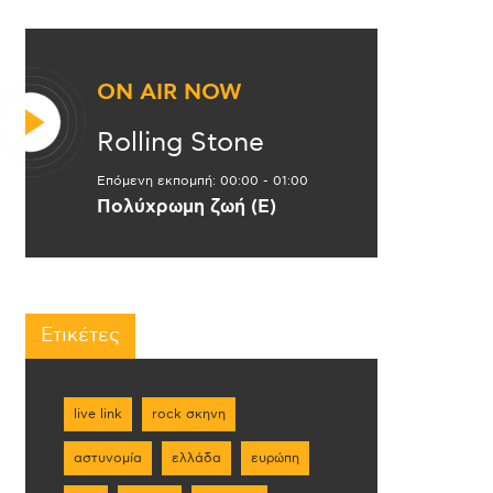
ON AIR NOW
Rolling Stone
Επόμενη εκπομπή:
00:00
-
01:00
Πολύχρωμη ζωή (Ε)
Ετικέτες
live link
rock σκηνη
αστυνομία
ελλάδα
ευρώπη