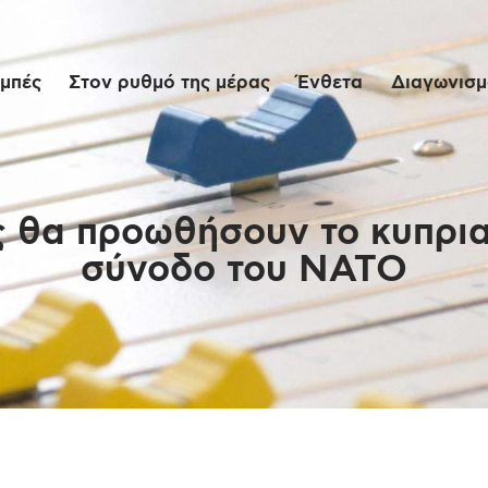
Αρχική
μπές
Στον ρυθμό της μέρας
Ένθετα
Διαγωνισμο
Εκπομπές
Στον ρυθμό της
μέρας
ς θα προωθήσουν το κυπρια
σύνοδο του ΝΑΤΟ
Ένθετα
Διαγωνισμοί/Live
Links
Ποιοι είμαστε