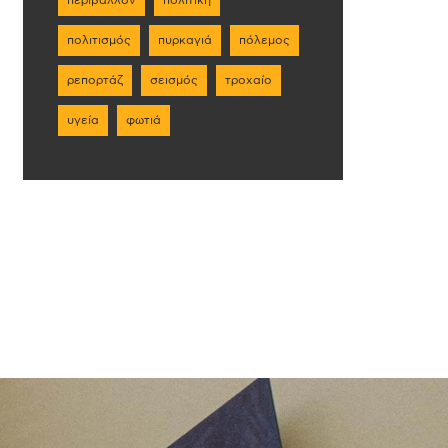
πολιτισμός
πυρκαγιά
πόλεμος
ρεπορτάζ
σεισμός
τροχαίο
υγεία
φωτιά