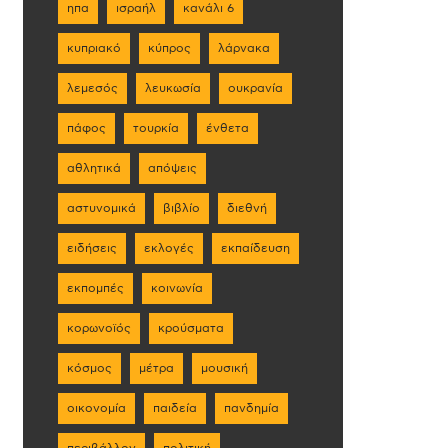
ηπα
ισραήλ
κανάλι 6
κυπριακό
κύπρος
λάρνακα
λεμεσός
λευκωσία
ουκρανία
πάφος
τουρκία
ένθετα
αθλητικά
απόψεις
αστυνομικά
βιβλίο
διεθνή
ειδήσεις
εκλογές
εκπαίδευση
εκπομπές
κοινωνία
κορωνοϊός
κρούσματα
κόσμος
μέτρα
μουσική
οικονομία
παιδεία
πανδημία
περιβάλλον
πολιτική