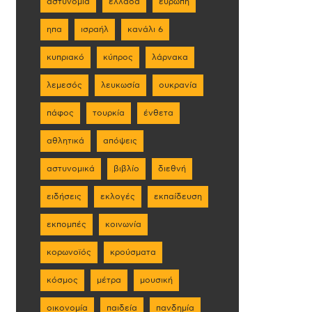
αστυνομία
ελλάδα
ευρώπη
ηπα
ισραήλ
κανάλι 6
κυπριακό
κύπρος
λάρνακα
λεμεσός
λευκωσία
ουκρανία
πάφος
τουρκία
ένθετα
αθλητικά
απόψεις
αστυνομικά
βιβλίο
διεθνή
ειδήσεις
εκλογές
εκπαίδευση
εκπομπές
κοινωνία
κορωνοϊός
κρούσματα
κόσμος
μέτρα
μουσική
οικονομία
παιδεία
πανδημία