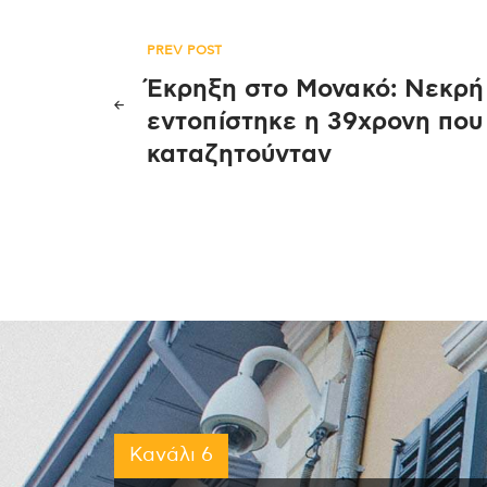
Πλοήγηση
PREV POST
Έκρηξη στο Μονακό: Νεκρή
άρθρων
εντοπίστηκε η 39χρονη που
καταζητούνταν
Κανάλι 6