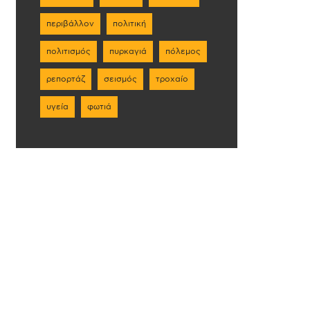
περιβάλλον
πολιτική
πολιτισμός
πυρκαγιά
πόλεμος
ρεπορτάζ
σεισμός
τροχαίο
υγεία
φωτιά