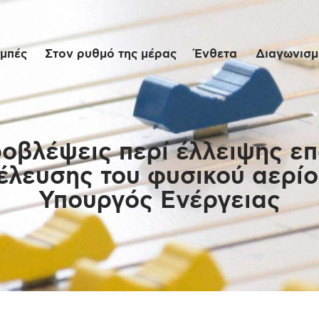
Αρχική
μπές
Στον ρυθμό της μέρας
Ένθετα
Διαγωνισμο
Εκπομπές
Στον ρυθμό της
μέρας
ροβλέψεις περί έλλειψης επ
έλευσης του φυσικού αερίο
Ένθετα
Υπουργός Ενέργειας
Διαγωνισμοί/Live
Links
Ποιοι είμαστε