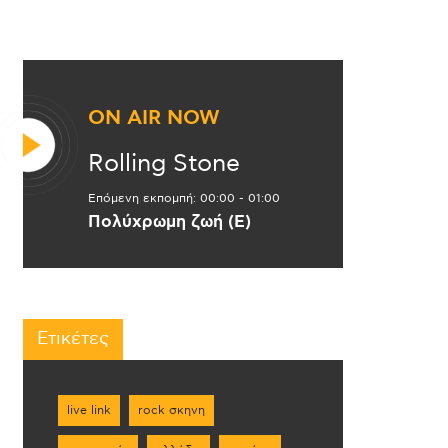
ON AIR NOW
Rolling Stone
Επόμενη εκπομπή:
00:00
-
01:00
Πολύχρωμη ζωή (Ε)
Ετικέτες
live link
rock σκηνη