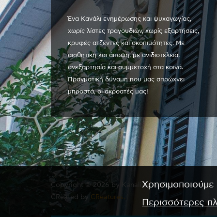
Ένα Κανάλι ενημέρωσης και ψυχαγωγίας,
χωρίς λίστες τραγουδιών, χωρίς εξαρτήσεις,
κρυφές ατζέντες και σκοπιμότητες. Με
αισθητική και άποψη, με ανιδιοτέλεια,
ανεξαρτησία και συμμετοχή στα κοινά.
Πραγματική δύναμη που μας σπρώχνει
μπροστά, οι ακροατές μας!
Χρησιμοποιούμε 
Copyright © 2026 by Kanali 6. All rights reserved.
CReated by
CReatures.
Περισσότερες π