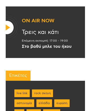
ON AIR NOW
Τρεις και κάτι
Επόμενη εκπομπή:
17:00
-
19:00
Στο βαθύ μπλε του ήχου
Ετικέτες
live link
rock σκηνη
αστυνομία
ελλάδα
ευρώπη