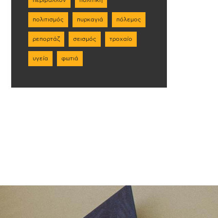
πολιτισμός
πυρκαγιά
πόλεμος
ρεπορτάζ
σεισμός
τροχαίο
υγεία
φωτιά