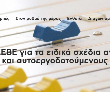
Αρχική
μπές
Στον ρυθμό της μέρας
Ένθετα
Διαγωνισμο
Εκπομπές
Στον ρυθμό της
μέρας
ΚΕΒΕ για τα ειδικά σχέδια 
και αυτοεργοδοτούμενους
Ένθετα
Διαγωνισμοί/Live
Links
Ποιοι είμαστε