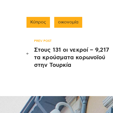
Κύπρος
οικονομία
Πλοήγηση
PREV POST
Στους 131 οι νεκροί – 9,217
άρθρων
τα κρούσματα κορωνοϊού
στην Τουρκία