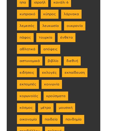
ηπα
ισραήλ
κανάλι 6
κυπριακό
κύπρος
λάρνακα
λεμεσός
λευκωσία
ουκρανία
πάφος
τουρκία
ένθετα
αθλητικά
απόψεις
αστυνομικά
βιβλίο
διεθνή
ειδήσεις
εκλογές
εκπαίδευση
εκπομπές
κοινωνία
κορωνοϊός
κρούσματα
κόσμος
μέτρα
μουσική
οικονομία
παιδεία
πανδημία
περιβάλλον
πολιτική