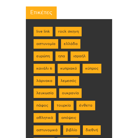
Ετικέτες
live link
rock σκηνη
αστυνομία
ελλάδα
ευρώπη
ηπα
ισραήλ
κανάλι 6
κυπριακό
κύπρος
λάρνακα
λεμεσός
λευκωσία
ουκρανία
πάφος
τουρκία
ένθετα
αθλητικά
απόψεις
αστυνομικά
βιβλίο
διεθνή