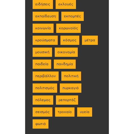
ειδήσεις
εκλογές
εκπαίδευση
εκπομπές
κοινωνία
κορωνοϊός
κρούσματα
κόσμος
μέτρα
μουσική
οικονομία
παιδεία
πανδημία
περιβάλλον
πολιτική
πολιτισμός
πυρκαγιά
πόλεμος
ρεπορτάζ
σεισμός
τροχαίο
υγεία
φωτιά