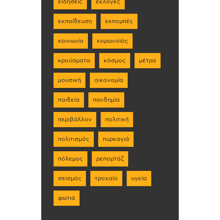
ειδήσεις
εκλογές
εκπαίδευση
εκπομπές
κοινωνία
κορωνοϊός
κρούσματα
κόσμος
μέτρα
μουσική
οικονομία
παιδεία
πανδημία
περιβάλλον
πολιτική
πολιτισμός
πυρκαγιά
πόλεμος
ρεπορτάζ
σεισμός
τροχαίο
υγεία
φωτιά