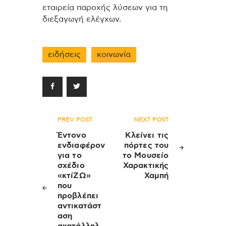
εταιρεία παροχής λύσεων για τη
διεξαγωγή ελέγχων.
ειδήσεις
κοινωνία
Πλοήγηση
PREV POST
NEXT POST
άρθρων
Έντονο
Κλείνει τις
ενδιαφέρον
πόρτες του
για το
το Μουσείο
σχέδιο
Χαρακτικής
«κτίΖΩ»
Χαμπή
που
προβλέπει
αντικατάστ
αση
ακατάλληλ