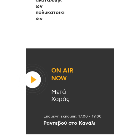
ων
πολυκατοικι
ών
ON AIR
NOW
Μετά
Χαράς
Επόμενη εκπομπή:
17:00
-
19:00
Ραντεβού στο Κανάλι