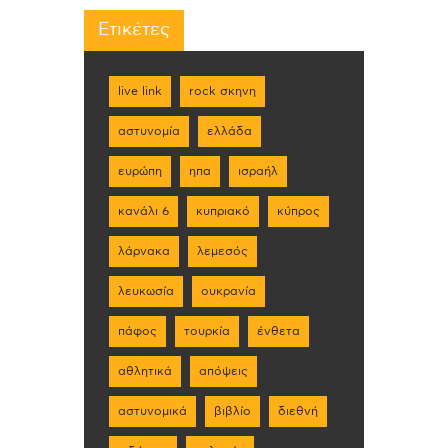
Ετικέτες
live link
rock σκηνη
αστυνομία
ελλάδα
ευρώπη
ηπα
ισραήλ
κανάλι 6
κυπριακό
κύπρος
λάρνακα
λεμεσός
λευκωσία
ουκρανία
πάφος
τουρκία
ένθετα
αθλητικά
απόψεις
αστυνομικά
βιβλίο
διεθνή