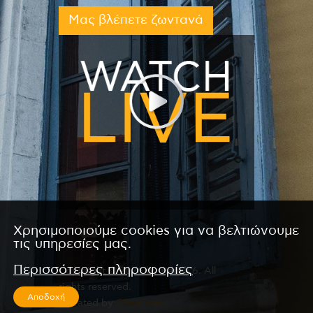
Μας βλέπετε ζωντανά
Χρησιμοποιούμε cookies για να βελτιώνουμε
τις υπηρεσίες μας.
Περισσότερες πληροφορίες
Copyright © 2026 by Kanali 6. All
rights reserved.
Αποδοχή
CReated by
CReatures.