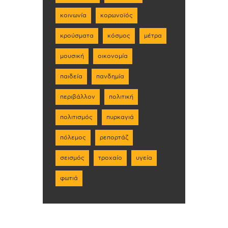
κοινωνία
κορωνοϊός
κρούσματα
κόσμος
μέτρα
μουσική
οικονομία
παιδεία
πανδημία
περιβάλλον
πολιτική
πολιτισμός
πυρκαγιά
πόλεμος
ρεπορτάζ
σεισμός
τροχαίο
υγεία
φωτιά