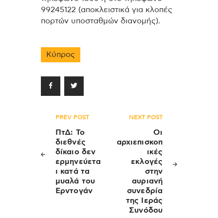
99245122 (αποκλειστικά για κλοπές
πορτών υποσταθμών διανομής).
Κύπρος
Πλοήγηση
PREV POST
NEXT POST
άρθρων
ΠτΔ: Το
Οι
διεθνές
αρχιεπισκοπ
δίκαιο δεν
ικές
ερμηνεύετα
εκλογές
ι κατά τα
στην
μυαλά του
αυριανή
Ερντογάν
συνεδρία
της Ιεράς
Συνόδου