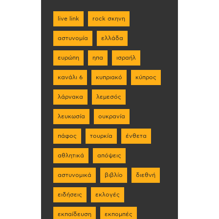
live link
rock σκηνη
αστυνομία
ελλάδα
ευρώπη
ηπα
ισραήλ
κανάλι 6
κυπριακό
κύπρος
λάρνακα
λεμεσός
λευκωσία
ουκρανία
πάφος
τουρκία
ένθετα
αθλητικά
απόψεις
αστυνομικά
βιβλίο
διεθνή
ειδήσεις
εκλογές
εκπαίδευση
εκπομπές