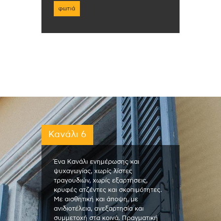
φωτιά
Κανάλι 6
Ένα Κανάλι ενημέρωσης και
ψυχαγωγίας, χωρίς λίστες
τραγουδιών, χωρίς εξαρτήσεις,
κρυφές ατζέντες και σκοπιμότητες.
Με αισθητική και άποψη, με
ανιδιοτέλεια, ανεξαρτησία και
συμμετοχή στα κοινά. Πραγματική