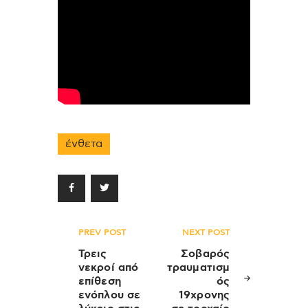
ένθετα
Πλοήγηση
PREV POST
NEXT POST
άρθρων
Τρεις
Σοβαρός
νεκροί από
τραυματισμ
επίθεση
ός
ενόπλου σε
19χρονης