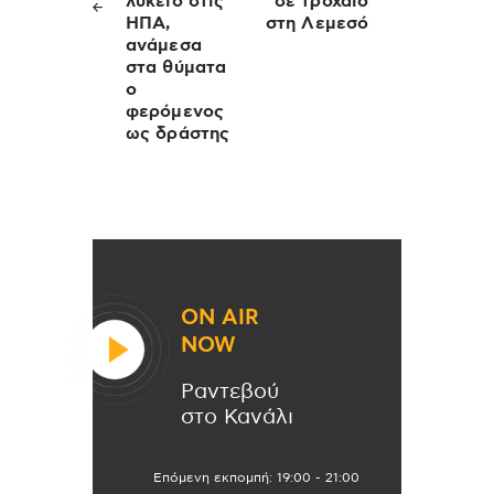
λύκειο στις
σε τροχαίο
ΗΠΑ,
στη Λεμεσό
ανάμεσα
στα θύματα
ο
φερόμενος
ως δράστης
ON AIR
NOW
Ραντεβού
στο Κανάλι
Επόμενη εκπομπή:
19:00
-
21:00