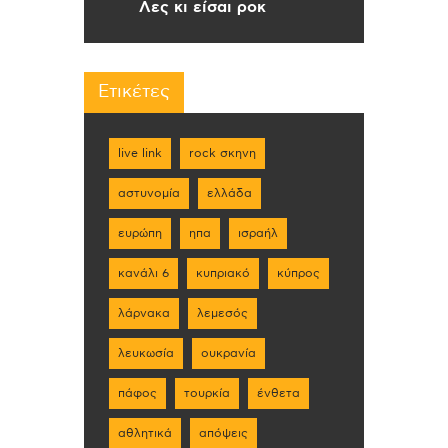
Λες κι είσαι ροκ
Ετικέτες
live link
rock σκηνη
αστυνομία
ελλάδα
ευρώπη
ηπα
ισραήλ
κανάλι 6
κυπριακό
κύπρος
λάρνακα
λεμεσός
λευκωσία
ουκρανία
πάφος
τουρκία
ένθετα
αθλητικά
απόψεις