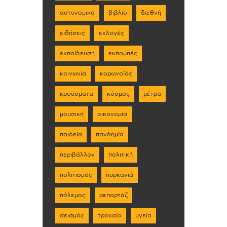
αστυνομικά
βιβλίο
διεθνή
ειδήσεις
εκλογές
εκπαίδευση
εκπομπές
κοινωνία
κορωνοϊός
κρούσματα
κόσμος
μέτρα
μουσική
οικονομία
παιδεία
πανδημία
περιβάλλον
πολιτική
πολιτισμός
πυρκαγιά
πόλεμος
ρεπορτάζ
σεισμός
τροχαίο
υγεία