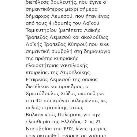
διετέλεσε βουλευτής, που έγινε ο
σημαντικότερος μέχρι σήμερα
δήμαρχος Λεμεσού, που ήταν ένας
από τους 4 ιδρυτές του Λαϊκού
Ταμιευτηρίου (μετέπειτα Λαϊκής
Τράπεζας Λεμεσού και ακολούθως
Λαϊκής Τράπεζας Κύπρου) που είχε
σημαντική συμβολή στη δημιουργία
της πρώτης κυπριακής
πλοιοκτήτριας ναυτιλιακής
εταιρείας, της Ατμοπλοϊκής
Εταιρείας Λεμεσού της οποίας
διετέλεσε και πρόεδρος, ο
Χριστόδουλος Σώζος σκοτώθηκε
στα 40 του χρόνια πολεμώντας ως
απλός στρατιώτης στους
Βαλκανικούς Πολέμους για την
ελευθερία της Ελλάδας. Στις 21
Νοεμβρίου του 1912, λίγες ημέρες
πριν σκοτωθεί, έγραφε σε γράμμα