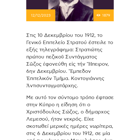
12/12/2023
1879
Στις 10 Δεκεμβρίου του 1912, το
Γενικό Επιτελείο Στρατού έστειλε το
εξής τηλεγράφημα: Στρατιώτης
πρώτου πεζικοῦ Συντάγματος
Σῶζος ἐφονεύθη εἰς τήν Ἤπειρον,
6ην Δεκεμβρίου. Ἕμπεδον
Ἐπιτελικόν Τμῆμα. Κοντογιάννης
Ἀντισυνταγματάρχης.
Με αυτό τον σύντομο τρόπο έφτασε
στην Κύπρο η είδηση ότι ο
Χριστόδουλος Σώζος, ο δήμαρχος
Λεμεσού, ήταν νεκρός. Είχε
σκοτωθεί μερικές ημέρες νωρίτερα,
στις 6 Δεκεμβρίου του 1912, σε μία