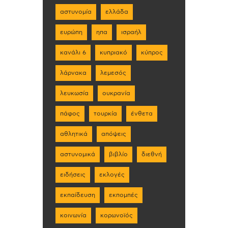
αστυνομία
ελλάδα
ευρώπη
ηπα
ισραήλ
κανάλι 6
κυπριακό
κύπρος
λάρνακα
λεμεσός
λευκωσία
ουκρανία
πάφος
τουρκία
ένθετα
αθλητικά
απόψεις
αστυνομικά
βιβλίο
διεθνή
ειδήσεις
εκλογές
εκπαίδευση
εκπομπές
κοινωνία
κορωνοϊός