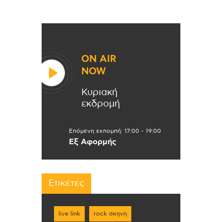
ON AIR
NOW
Κυριακή
εκδρομή
Επόμενη εκπομπή:
17:00
-
19:00
Εξ Αφορμής
Ετικέτες
live link
rock σκηνη