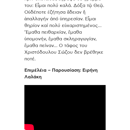
του: Εἶμαι πολύ καλά. Δόξα τῷ Θεῷ.
Οὐδέποτε ἐζήτησα ἄδειαν ἤ
ἀπαλλαγήν άπό ὑπηρεσίαν. Εἶμαι
θηρίον καί πολύ εὐχαριστημένος…
Ἔμαθα πειθαρχίαν, ἔμαθα
ὑπομονήν, ἔμαθα σκληραγωγίαν,
ἔμαθα πείναν… Ο τάφος του
Χριστόδουλου Σώζου δεν βρέθηκε
ποτέ.
Επιμέλέια – Παρουσίαση: Ειρήνη
Λαλάκη