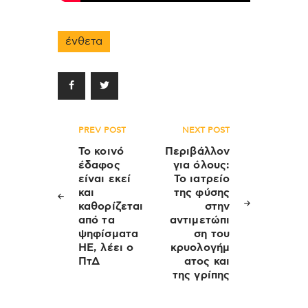
ένθετα
Πλοήγηση
PREV POST
NEXT POST
άρθρων
Το κοινό
Περιβάλλον
έδαφος
για όλους:
είναι εκεί
Το ιατρείο
και
της φύσης
καθορίζεται
στην
από τα
αντιμετώπι
ψηφίσματα
ση του
ΗΕ, λέει ο
κρυολογήμ
ΠτΔ
ατος και
της γρίπης