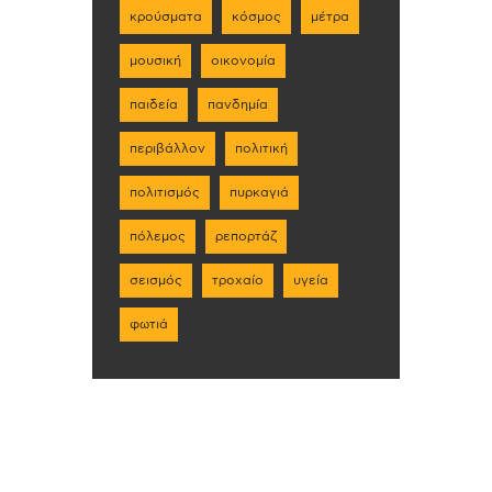
κρούσματα
κόσμος
μέτρα
μουσική
οικονομία
παιδεία
πανδημία
περιβάλλον
πολιτική
πολιτισμός
πυρκαγιά
πόλεμος
ρεπορτάζ
σεισμός
τροχαίο
υγεία
φωτιά