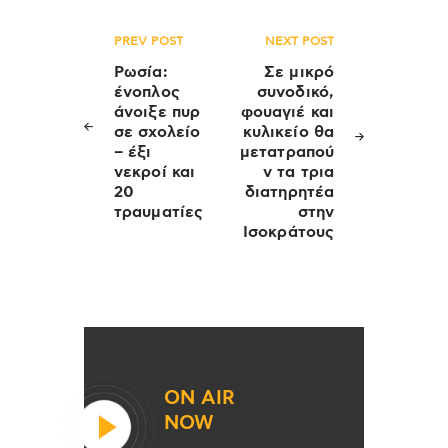
Πλοήγηση
PREV POST
NEXT POST
άρθρων
Ρωσία:
Σε μικρό
ένοπλος
συνοδικό,
άνοιξε πυρ
φουαγιέ και
σε σχολείο
κυλικείο θα
– έξι
μετατραπού
νεκροί και
ν τα τρια
20
διατηρητέα
τραυματίες
στην
Ισοκράτους
ON AIR
NOW