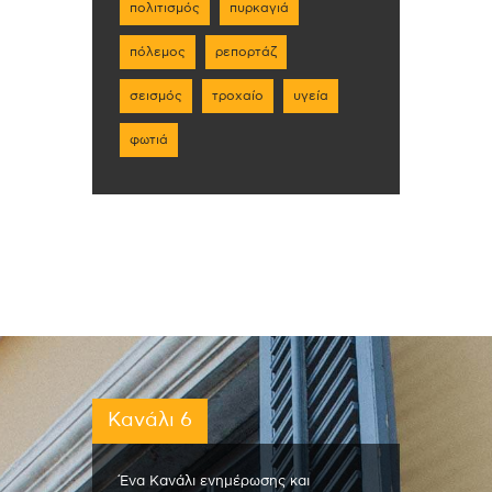
πολιτισμός
πυρκαγιά
πόλεμος
ρεπορτάζ
σεισμός
τροχαίο
υγεία
φωτιά
Κανάλι 6
Ένα Κανάλι ενημέρωσης και