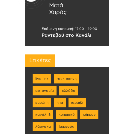
Μετά
Χαράς
Επόμενη εκπομπή:
17:00
-
19:00
Ραντεβού στο Κανάλι
Ετικέτες
live link
rock σκηνη
αστυνομία
ελλάδα
ευρώπη
ηπα
ισραήλ
κανάλι 6
κυπριακό
κύπρος
λάρνακα
λεμεσός