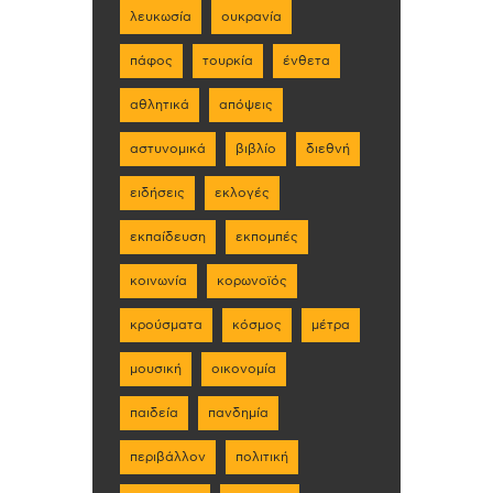
λευκωσία
ουκρανία
πάφος
τουρκία
ένθετα
αθλητικά
απόψεις
αστυνομικά
βιβλίο
διεθνή
ειδήσεις
εκλογές
εκπαίδευση
εκπομπές
κοινωνία
κορωνοϊός
κρούσματα
κόσμος
μέτρα
μουσική
οικονομία
παιδεία
πανδημία
περιβάλλον
πολιτική