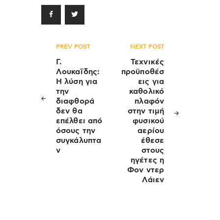
Πλοήγηση
PREV POST
NEXT POST
άρθρων
Γ.
Τεχνικές
Λουκαΐδης:
προϋποθέσ
Η λύση για
εις για
την
καθολικό
διαφθορά
πλαφόν
δεν θα
στην τιμή
επέλθει από
φυσικού
όσους την
αερίου
συγκάλυπτα
έθεσε
ν
στους
ηγέτες η
Φον ντερ
Λάιεν