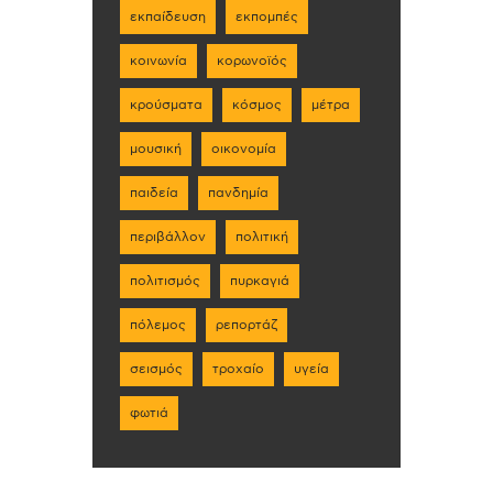
εκπαίδευση
εκπομπές
κοινωνία
κορωνοϊός
κρούσματα
κόσμος
μέτρα
μουσική
οικονομία
παιδεία
πανδημία
περιβάλλον
πολιτική
πολιτισμός
πυρκαγιά
πόλεμος
ρεπορτάζ
σεισμός
τροχαίο
υγεία
φωτιά