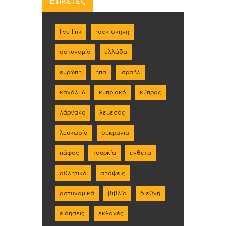
Ετικέτες
live link
rock σκηνη
αστυνομία
ελλάδα
ευρώπη
ηπα
ισραήλ
κανάλι 6
κυπριακό
κύπρος
λάρνακα
λεμεσός
λευκωσία
ουκρανία
πάφος
τουρκία
ένθετα
αθλητικά
απόψεις
αστυνομικά
βιβλίο
διεθνή
ειδήσεις
εκλογές