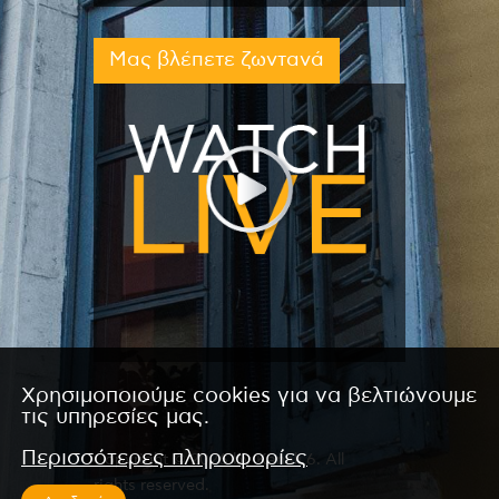
Μας βλέπετε ζωντανά
Χρησιμοποιούμε cookies για να βελτιώνουμε
τις υπηρεσίες μας.
Περισσότερες πληροφορίες
Copyright © 2026 by Kanali 6. All
rights reserved.