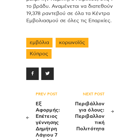
το βράδυ. Αναμένεται να διατεθούν
19,378 ραντεβού σε όλα τα Κέντρα
Εμβολιασμού σε όλες τις Επαρχίες.
εμβόλια
κορωνοϊός
Κύπρος
Πλοήγηση
PREV POST
NEXT POST
άρθρων
Εξ
Περιβάλλον
Αφορμής:
για όλους:
Επέτειος
Περιβαλλον
γέννησης
τική
Δημήτρη
Πολιτότητα
Λάγιου 7