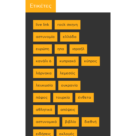
Ετικέτες
live link
rock σκηνη
αστυνομία
ελλάδα
ευρώπη
ηπα
ισραήλ
κανάλι 6
κυπριακό
κύπρος
λάρνακα
λεμεσός
λευκωσία
ουκρανία
πάφος
τουρκία
ένθετα
αθλητικά
απόψεις
αστυνομικά
βιβλίο
διεθνή
ειδήσεις
εκλογές