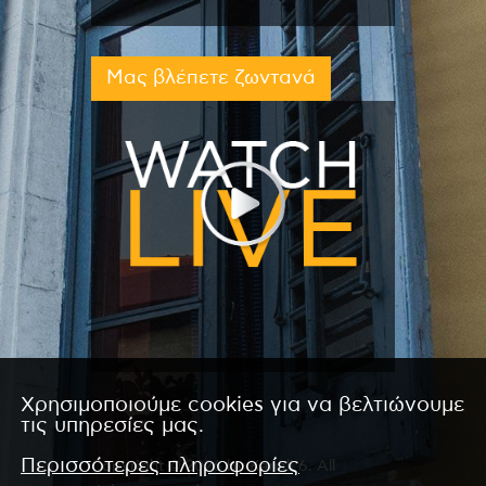
Μας βλέπετε ζωντανά
Χρησιμοποιούμε cookies για να βελτιώνουμε
τις υπηρεσίες μας.
Περισσότερες πληροφορίες
Copyright © 2026 by Kanali 6. All