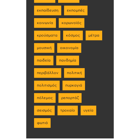
εκπαίδευση
εκπομπές
κοινωνία
κορωνοϊός
κρούσματα
κόσμος
μέτρα
μουσική
οικονομία
παιδεία
πανδημία
περιβάλλον
πολιτική
πολιτισμός
πυρκαγιά
πόλεμος
ρεπορτάζ
σεισμός
τροχαίο
υγεία
φωτιά