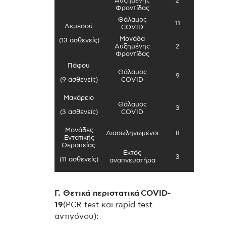
Αυξημένης
2
Φροντίδας
Θάλαμος
11
Λεμεσού
COVID
Μονάδα
(13 ασθενείς)
Αυξημένης
2
Φροντίδας
Πάφου
Θάλαμος
9
(9 ασθενείς)
COVID
Μακάρειο
Θάλαμος
3
(3 ασθενείς)
COVID
Μονάδες
Διασωληνωμένοι
8
Εντατικής
Θεραπείας
Εκτός
3
(11 ασθενείς)
αναπνευστήρα
Γ. Θετικά περιστατικά COVID-
19
(PCR test και rapid test
αντιγόνου):