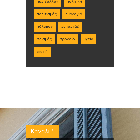
περιβάλλον
πολιτική
πολιτισμός
πυρκαγιά
πόλεμος
ρεπορτάζ
σεισμός
τροχαίο
υγεία
φωτιά
Κανάλι 6