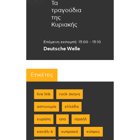
Τα
τραγούδια
της
Κυριακής
Επόμενη εκπομπή:
15:00
-
15:10
Deutsche Welle
Ετικέτες
live link
rock σκηνη
αστυνομία
ελλάδα
ευρώπη
ηπα
ισραήλ
κανάλι 6
κυπριακό
κύπρος