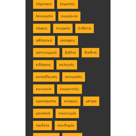
λάρνακα
λεμεσός
λευκωσία
ουκρανία
πάφος
τουρκία
ένθετα
αθλητικά
απόψεις
αστυνομικά
βιβλίο
διεθνή
ειδήσεις
εκλογές
εκπαίδευση
εκπομπές
κοινωνία
κορωνοϊός
κρούσματα
κόσμος
μέτρα
μουσική
οικονομία
παιδεία
πανδημία