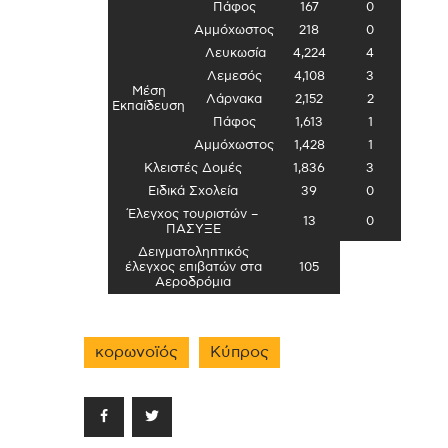
Πάφος
167
0
Αμμόχωστος
218
0
Λευκωσία
4,224
4
Λεμεσός
4,108
3
Μέση
Λάρνακα
2,152
2
Εκπαίδευση
Πάφος
1,613
1
Αμμόχωστος
1,428
1
Κλειστές Δομές
1,836
3
Ειδικά Σχολεία
39
0
Έλεγχος τουριστών –
13
0
ΠΑΣΥΞΕ
Δειγματοληπτικός
έλεγχος επιβατών στα
105
Αεροδρόμια
κορωνοϊός
Κύπρος