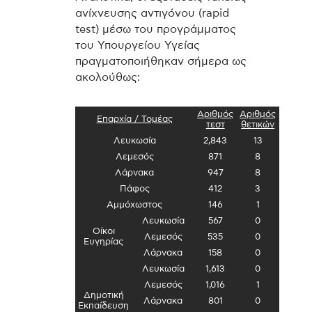
ανίχνευσης αντιγόνου (rapid
test) μέσω του προγράμματος
του Υπουργείου Υγείας
πραγματοποιήθηκαν σήμερα ως
ακολούθως:
Αριθμός
Αριθμός
Επαρχία / Τομέας
τεστ
θετικών
Λευκωσία
2,843
13
Λεμεσός
871
8
Λάρνακα
947
8
Πάφος
412
3
Αμμόχωστος
146
1
Λευκωσία
567
0
Οίκοι
Λεμεσός
535
0
Ευγηρίας
Λάρνακα
158
0
Λευκωσία
1,613
0
Λεμεσός
1,016
1
Δημοτική
Λάρνακα
801
0
Εκπαίδευση