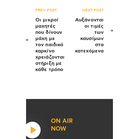
Πλοήγηση
PREV POST
NEXT POST
άρθρων
Οι μικροί
Αυξάνονται
μαχητές
οι τιμές
που δίνουν
των
μάχη με
καυσίμων
τον παιδικό
στα
καρκίνο
κατεχόμενα
χρειάζονται
στήριξη με
κάθε τρόπο
ON AIR
NOW