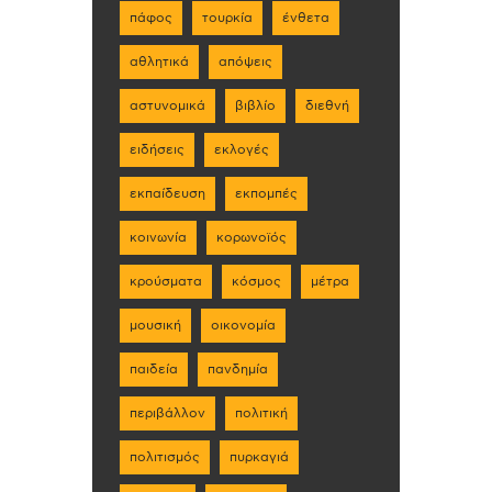
πάφος
τουρκία
ένθετα
αθλητικά
απόψεις
αστυνομικά
βιβλίο
διεθνή
ειδήσεις
εκλογές
εκπαίδευση
εκπομπές
κοινωνία
κορωνοϊός
κρούσματα
κόσμος
μέτρα
μουσική
οικονομία
παιδεία
πανδημία
περιβάλλον
πολιτική
πολιτισμός
πυρκαγιά