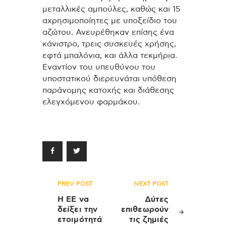
μεταλλικές αμπούλες, καθώς και 15
αχρησιμοποίητες με υποξείδιο του
αζώτου. Ανευρέθηκαν επίσης ένα
κάνιστρο, τρεις συσκευές χρήσης,
εφτά μπαλόνια, και άλλα τεκμήρια.
Εναντίον του υπευθύνου του
υποστατικού διερευνάται υπόθεση
παράνομης κατοχής και διάθεσης
ελεγχόμενου φαρμάκου.
Πλοήγηση
PREV POST
NEXT POST
άρθρων
Η ΕΕ να
Δύτες
δείξει την
επιθεωρούν
ετοιμότητά
τις ζημιές