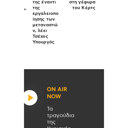
της έναντι
στη γέφυρα
της
του Κέρτς
εργαλειοπο
ίησης των
μεταναστώ
ν, λέει
Τσέχος
Υπουργός
ON AIR
NOW
Τα
τραγούδια
της