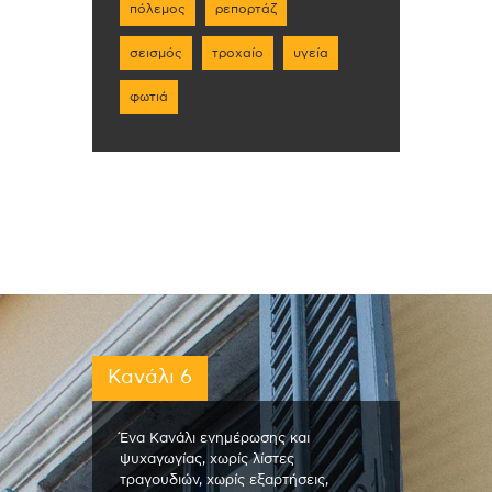
πόλεμος
ρεπορτάζ
σεισμός
τροχαίο
υγεία
φωτιά
Κανάλι 6
Ένα Κανάλι ενημέρωσης και
ψυχαγωγίας, χωρίς λίστες
τραγουδιών, χωρίς εξαρτήσεις,