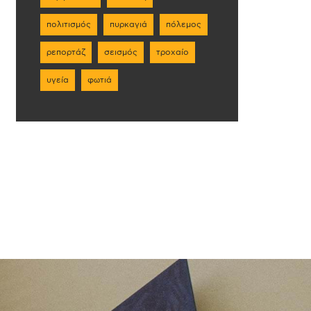
πολιτισμός
πυρκαγιά
πόλεμος
ρεπορτάζ
σεισμός
τροχαίο
υγεία
φωτιά