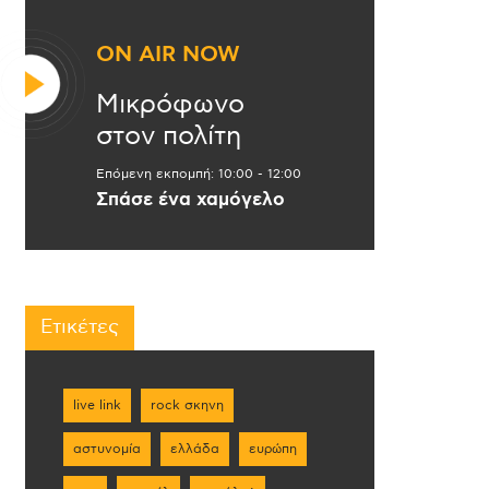
ON AIR NOW
Μικρόφωνο
στον πολίτη
Επόμενη εκπομπή:
10:00
-
12:00
Σπάσε ένα χαμόγελο
Ετικέτες
live link
rock σκηνη
αστυνομία
ελλάδα
ευρώπη