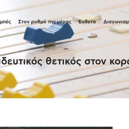
Αρχική
μπές
Στον ρυθμό της μέρας
Ένθετα
Διαγωνισμο
Εκπομπές
Στον ρυθμό της
μέρας
ιδευτικός θετικός στον κορ
Ένθετα
Διαγωνισμοί/Live
Links
Ποιοι είμαστε