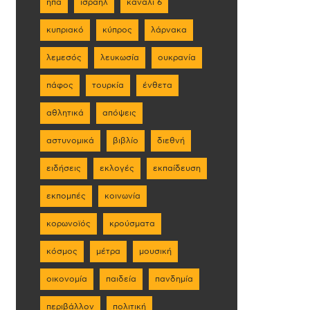
ηπα
ισραήλ
κανάλι 6
κυπριακό
κύπρος
λάρνακα
λεμεσός
λευκωσία
ουκρανία
πάφος
τουρκία
ένθετα
αθλητικά
απόψεις
αστυνομικά
βιβλίο
διεθνή
ειδήσεις
εκλογές
εκπαίδευση
εκπομπές
κοινωνία
κορωνοϊός
κρούσματα
κόσμος
μέτρα
μουσική
οικονομία
παιδεία
πανδημία
περιβάλλον
πολιτική