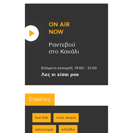
ON AIR
NOW
Ραντεβού
στο Κανάλι
Επόμενη εκπομπή:
19:00
-
21:00
Λες κι είσαι ροκ
Ετικέτες
live link
rock σκηνη
αστυνομία
ελλάδα