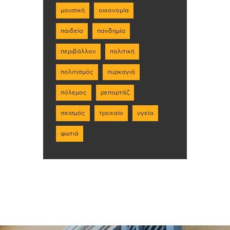
μουσική
οικονομία
παιδεία
πανδημία
περιβάλλον
πολιτική
πολιτισμός
πυρκαγιά
πόλεμος
ρεπορτάζ
σεισμός
τροχαίο
υγεία
φωτιά