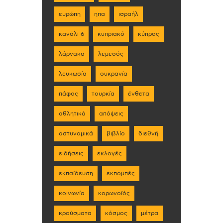
ευρώπη
ηπα
ισραήλ
κανάλι 6
κυπριακό
κύπρος
λάρνακα
λεμεσός
λευκωσία
ουκρανία
πάφος
τουρκία
ένθετα
αθλητικά
απόψεις
αστυνομικά
βιβλίο
διεθνή
ειδήσεις
εκλογές
εκπαίδευση
εκπομπές
κοινωνία
κορωνοϊός
κρούσματα
κόσμος
μέτρα