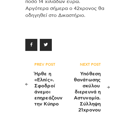
ποσό 14 χιλιάδων ευρώ.
Αργότερα σήμερα ο 42χρονος θα
οδηγηθεί στο Δικαστήριο.
Πλοήγηση
PREV POST
NEXT POST
άρθρων
Ήρθε η
Υπόθεση
«Ελπίς».
θανάτωσης
Σφοδροί
σκύλου
άνεμοι
διερευνά η
επηρεάζουν
Αστυνομία.
την Κύπρο
Σύλληψη
21χρονου