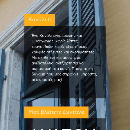
Κανάλι 6
Ένα Κανάλι ενημέρωσης και
ψυχαγωγίας, χωρίς λίστες
τραγουδιών, χωρίς εξαρτήσεις,
κρυφές ατζέντες και σκοπιμότητες.
Με αισθητική και άποψη, με
ανιδιοτέλεια, ανεξαρτησία και
συμμετοχή στα κοινά. Πραγματική
δύναμη που μας σπρώχνει μπροστά,
οι ακροατές μας!
Μας βλέπετε ζωντανά