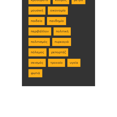
κρούσματα
κόσμος
μέτρα
μουσική
οικονομία
παιδεία
πανδημία
περιβάλλον
πολιτική
πολιτισμός
πυρκαγιά
πόλεμος
ρεπορτάζ
σεισμός
τροχαίο
υγεία
φωτιά