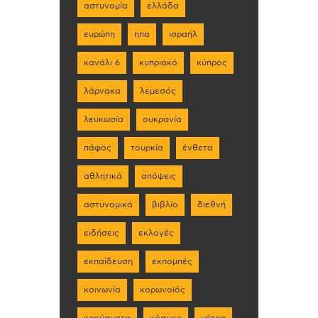
αστυνομία
ελλάδα
ευρώπη
ηπα
ισραήλ
κανάλι 6
κυπριακό
κύπρος
λάρνακα
λεμεσός
λευκωσία
ουκρανία
πάφος
τουρκία
ένθετα
αθλητικά
απόψεις
αστυνομικά
βιβλίο
διεθνή
ειδήσεις
εκλογές
εκπαίδευση
εκπομπές
κοινωνία
κορωνοϊός