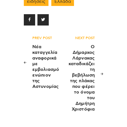
ειδήσεις
Ελλάδα
Πλοήγηση
PREV POST
NEXT POST
άρθρων
Νέα
Ο
καταγγελία
Δήμαρχος
αναφορικά
Λάρνακας
με
καταδικάζει
εμβολιασμό
τη
ενώπιον
βεβήλωση
της
της πλάκας
Αστυνομίας
που φέρει
το όνομα
του
Δημήτρη
Χριστόφια