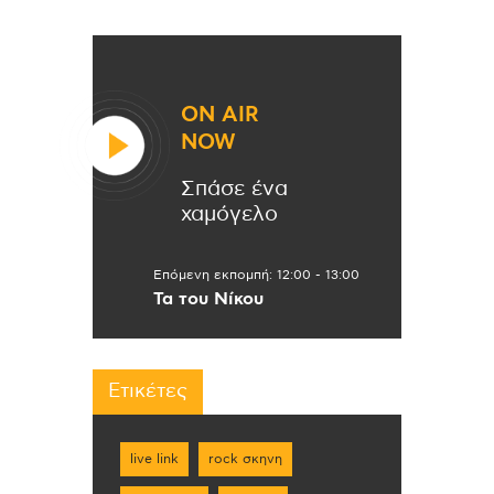
ON AIR
NOW
Σπάσε ένα
χαμόγελο
Επόμενη εκπομπή:
12:00
-
13:00
Τα του Νίκου
Ετικέτες
live link
rock σκηνη