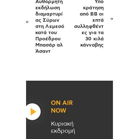
άρθρων
Αυθόρμητη
Υπό
εκδήλωση
κράτηση
διαμαρτυρί
από ΒΒ οι
ας Σύρων
επτά
στη Λεμεσό
συλληφθέντ
κατά του
ες για τα
Προέδρου
30 κιλά
Μπασάρ αλ
κάνναβης
Άσαντ
ON AIR
NOW
Κυριακή
εκδρομή