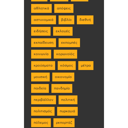
αθλητικά
απόψεις
αστυνομικά
βιβλίο
διεθνή
ειδήσεις
εκλογές
εκπαίδευση
εκπομπές
κοινωνία
κορωνοϊός
κρούσματα
κόσμος
μέτρα
μουσική
οικονομία
παιδεία
πανδημία
περιβάλλον
πολιτική
πολιτισμός
πυρκαγιά
πόλεμος
ρεπορτάζ