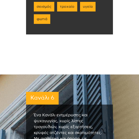
σεισμός
τροχαίο
υγεία
φωτιά
Κανάλι 6
Ένα Κανάλι ενημέρωσης και
ψυχαγωγίας, χωρίς λίστες
τραγουδιών, χωρίς εξαρτήσεις,
κρυφές ατζέντες και σκοπιμότητες.
Με αισθητική και άποψη, με