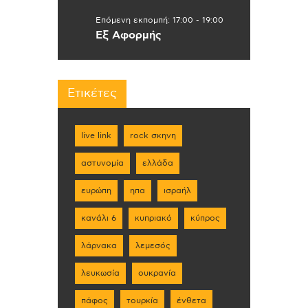
Επόμενη εκπομπή:
17:00
-
19:00
Εξ Αφορμής
Ετικέτες
live link
rock σκηνη
αστυνομία
ελλάδα
ευρώπη
ηπα
ισραήλ
κανάλι 6
κυπριακό
κύπρος
λάρνακα
λεμεσός
λευκωσία
ουκρανία
πάφος
τουρκία
ένθετα