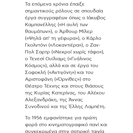
Τα επόμενα χρόνια έπαιξε
σημαντικούς ρόλους σε σπουδαία
έργα συγγραφέων όπως ο Ιάκωβος
Καμπανέλλης («Η αυλή των
θαυμάτων»), ο Άρθουρ Μίλερ
(«Ψηλά απ’ τη γέφυρα»), ο Κάρλο
Γκολντόνι («Λοκαντιέρα»), ο Ζαν-
Πολ Σαρτρ («Νεκροί χωρίς τάφο»),
ο Τενεσί Ουίλιαμς («Γυάλινος
Κόσμος»), αλλά και σε έργα του
Σοφοκλή («Αντιγόνη») και του
Αριστοφάνη («Όρνιθες») στο
Θέατρο Τέχνης και στους θιάσους
της Κυρίας Κατερίνας, του Αλέκου
Αλεξανδράκη, της Άννας
Συνοδινού και της Έλλης Λαμπέτη.
Το 1956 εμφανίστηκε για πρώτη
φορά στο κινηματογραφικό πανί και
συγκεκριμένα στην σατιρική ταινία