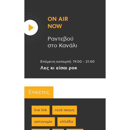
ON AIR
NOW
Ραντεβού
στο Κανάλι
Επόμενη εκπομπή:
19:00
-
21:00
Λες κι είσαι ροκ
Ετικέτες
live link
rock σκηνη
αστυνομία
ελλάδα