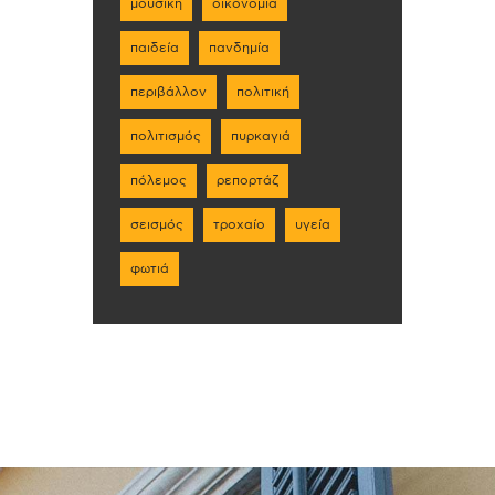
μουσική
οικονομία
παιδεία
πανδημία
περιβάλλον
πολιτική
πολιτισμός
πυρκαγιά
πόλεμος
ρεπορτάζ
σεισμός
τροχαίο
υγεία
φωτιά