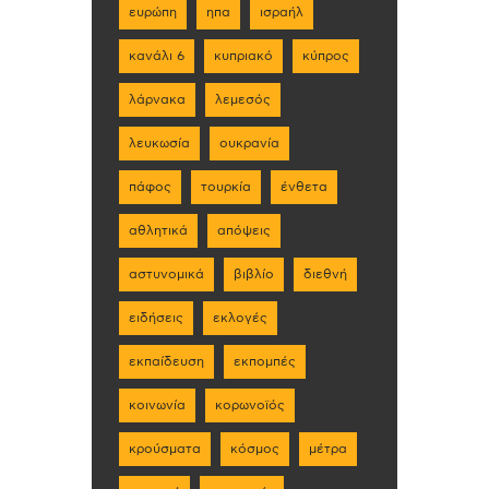
ευρώπη
ηπα
ισραήλ
κανάλι 6
κυπριακό
κύπρος
λάρνακα
λεμεσός
λευκωσία
ουκρανία
πάφος
τουρκία
ένθετα
αθλητικά
απόψεις
αστυνομικά
βιβλίο
διεθνή
ειδήσεις
εκλογές
εκπαίδευση
εκπομπές
κοινωνία
κορωνοϊός
κρούσματα
κόσμος
μέτρα