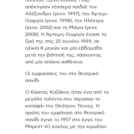
ηθοποιό Τζένη Κόλλια. Μαζί
απέκτησαν τέσσερα παιδιά: τον
Αλέξανδρο (γενν. 1997), την Άρτεμι-
Γεωργία (γενν. 1998), την Ηλέκτρα
(γενν. 2002) και τη Μάγια (γενν.
2008). Η Άρτεμις-Γεωργία έχασε τη
ζωή της στις 25 Ιουνίου 1999, σε
ηλικία 8 μηνών και μία εβδομάδα
μετά την βάπτισή της, πάσχοντας
από μία σπάνια ασθένεια.
Οι εμφανίσεις του στο θεατρικό
σανίδι
Ο Κώστας Καζάκος ήταν ένα από τα
μεγάλα ταλέντα που πέρασαν το
κατώφλι του Θεάτρου Τέχνης. Η
πρώτη του εμφάνιση στο θεατρικό
σανίδι έγινε το 1957 στο έργο του
Μπρεχτ «Ο κύκλος με την κιμωλία».